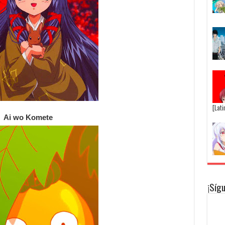
[Lat
Ai wo Komete
¡Síg