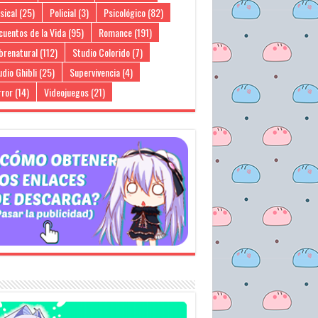
sical
(25)
Policial
(3)
Psicológico
(82)
cuentos de la Vida
(95)
Romance
(191)
brenatural
(112)
Studio Colorido
(7)
dio Ghibli
(25)
Supervivencia
(4)
rror
(14)
Videojuegos
(21)