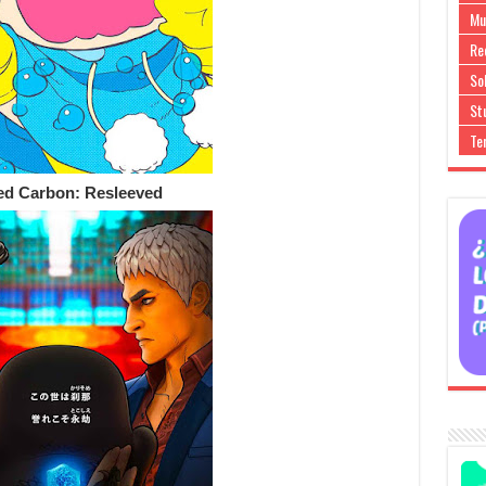
Mu
Re
So
Stu
Te
ed Carbon: Resleeved