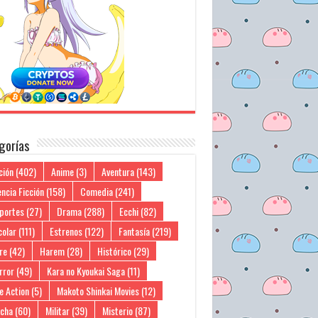
gorías
ción
(402)
Anime
(3)
Aventura
(143)
ncia Ficción
(158)
Comedia
(241)
portes
(27)
Drama
(288)
Ecchi
(82)
colar
(111)
Estrenos
(122)
Fantasía
(219)
re
(42)
Harem
(28)
Histórico
(29)
rror
(49)
Kara no Kyoukai Saga
(11)
e Action
(5)
Makoto Shinkai Movies
(12)
cha
(60)
Militar
(39)
Misterio
(87)