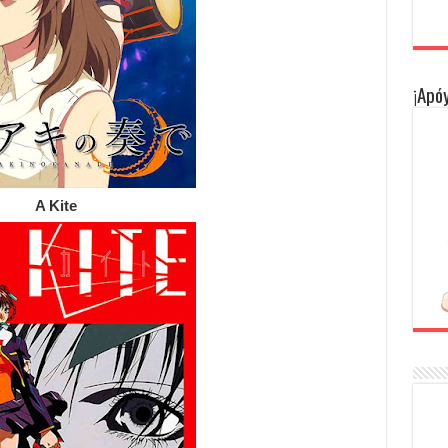
¡Apóy
A Kite