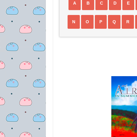
A
B
C
D
E
N
O
P
Q
R