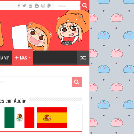
A VIP
MÁS
es con Audio: