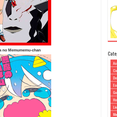
a no Memumemu-chan
Cate
Ac
Cie
De
Es
Go
Ho
Liv
Me