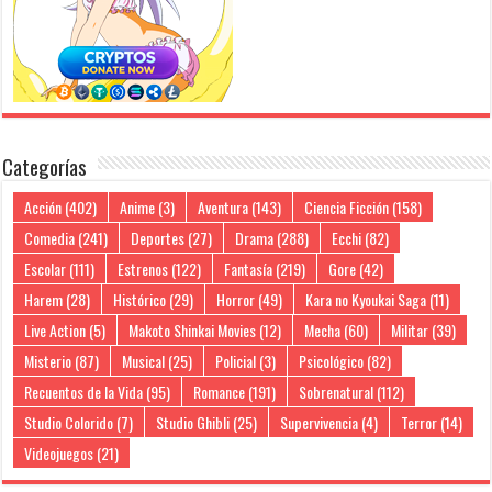
Categorías
Acción
(402)
Anime
(3)
Aventura
(143)
Ciencia Ficción
(158)
Comedia
(241)
Deportes
(27)
Drama
(288)
Ecchi
(82)
Escolar
(111)
Estrenos
(122)
Fantasía
(219)
Gore
(42)
Harem
(28)
Histórico
(29)
Horror
(49)
Kara no Kyoukai Saga
(11)
Live Action
(5)
Makoto Shinkai Movies
(12)
Mecha
(60)
Militar
(39)
Misterio
(87)
Musical
(25)
Policial
(3)
Psicológico
(82)
Recuentos de la Vida
(95)
Romance
(191)
Sobrenatural
(112)
Studio Colorido
(7)
Studio Ghibli
(25)
Supervivencia
(4)
Terror
(14)
Videojuegos
(21)