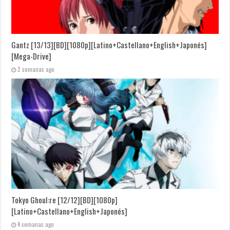
Gantz [13/13][BD][1080p][Latino+Castellano+English+Japonés]
[Mega-Drive]
2 semanas ago
Tokyo Ghoul:re [12/12][BD][1080p]
[Latino+Castellano+English+Japonés]
4 semanas ago