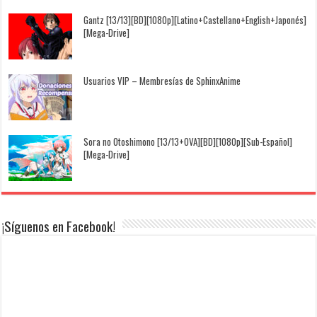
Gantz [13/13][BD][1080p][Latino+Castellano+English+Japonés]
[Mega-Drive]
Usuarios VIP – Membresías de SphinxAnime
Sora no Otoshimono [13/13+OVA][BD][1080p][Sub-Español]
[Mega-Drive]
¡Síguenos en Facebook!