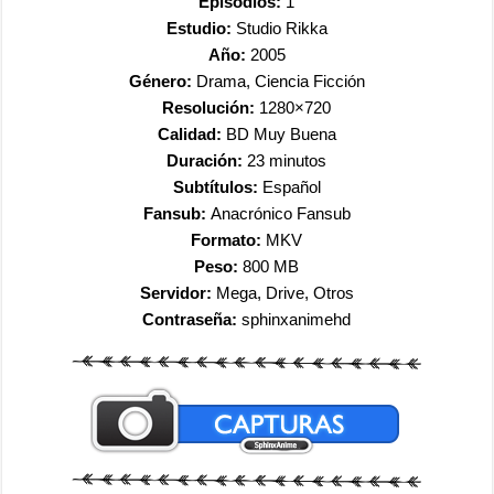
Episodios:
1
Estudio:
Studio Rikka
Año:
2005
Género:
Drama, Ciencia Ficción
Resolución:
1280×720
Calidad:
BD Muy Buena
Duración:
23 minutos
Subtítulos:
Español
Fansub:
Anacrónico Fansub
Formato:
MKV
Peso:
800 MB
Servidor:
Mega, Drive, Otros
Contraseña:
sphinxanimehd