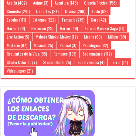
Acción
(402)
Anime
(3)
Aventura
(143)
Ciencia Ficción
(158)
Comedia
(241)
Deportes
(27)
Drama
(288)
Ecchi
(82)
Escolar
(111)
Estrenos
(122)
Fantasía
(219)
Gore
(42)
Harem
(28)
Histórico
(29)
Horror
(49)
Kara no Kyoukai Saga
(11)
Live Action
(5)
Makoto Shinkai Movies
(12)
Mecha
(60)
Militar
(39)
Misterio
(87)
Musical
(25)
Policial
(3)
Psicológico
(82)
Recuentos de la Vida
(95)
Romance
(191)
Sobrenatural
(112)
Studio Colorido
(7)
Studio Ghibli
(25)
Supervivencia
(4)
Terror
(14)
Videojuegos
(21)