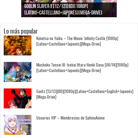
][1080p]
Jujutsu Kaisen: Kaigyoku/Gyokusetsu [1080p]
és][Mega-Drive]
[Latino+Japonés][Mega-Drive]
Lo más popular
Kimetsu no Yaiba – The Movie: Infinity Castle [1080p]
[Latino+Castellano+Japonés][Mega-Drive]
Mushoku Tensei III: Isekai Ittara Honki Dasu [06/14][1080p]
[Latino+Castellano+Japonés][Mega-Drive]
Gantz [13/13][BD][1080p][Latino+Castellano+English+Japonés]
[Mega-Drive]
Usuarios VIP – Membresías de SphinxAnime