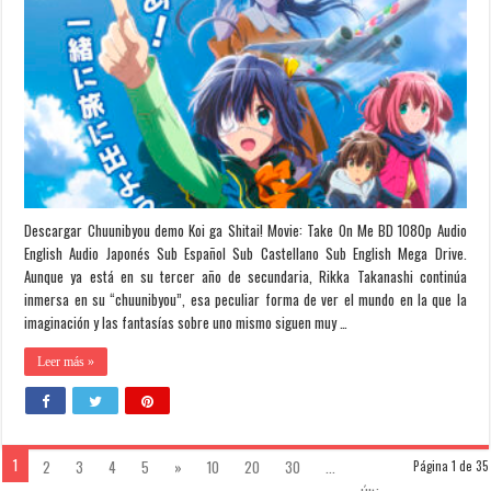
Descargar Chuunibyou demo Koi ga Shitai! Movie: Take On Me BD 1080p Audio
English Audio Japonés Sub Español Sub Castellano Sub English Mega Drive.
Aunque ya está en su tercer año de secundaria, Rikka Takanashi continúa
inmersa en su “chuunibyou”, esa peculiar forma de ver el mundo en la que la
imaginación y las fantasías sobre uno mismo siguen muy …
Leer más »
1
2
3
4
5
»
10
20
30
...
Página 1 de 35