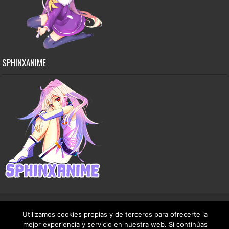
SPHINXANIME
Utilizamos cookies propias y de terceros para ofrecerte la
Copyright © 2015-2026 SphinxAnime - Este sitio no almacena ningún archivo en sus
mejor experiencia y servicio en nuestra web. Si continúas