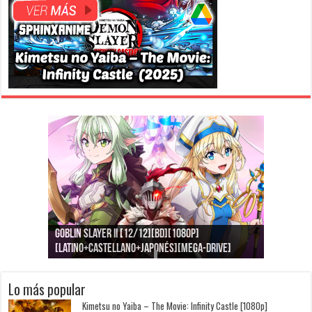
Jujutsu Kaisen: Kaigyoku/Gyokusetsu [1080p]
Kimi t
-Drive]
[Latino+Japonés][Mega-Drive]
[Lati
Lo más popular
Kimetsu no Yaiba – The Movie: Infinity Castle [1080p]