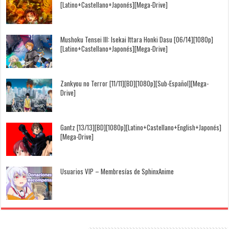
[Latino+Castellano+Japonés][Mega-Drive]
Mushoku Tensei III: Isekai Ittara Honki Dasu [06/14][1080p]
[Latino+Castellano+Japonés][Mega-Drive]
Zankyou no Terror [11/11][BD][1080p][Sub-Español][Mega-
Drive]
Gantz [13/13][BD][1080p][Latino+Castellano+English+Japonés]
[Mega-Drive]
Usuarios VIP – Membresías de SphinxAnime