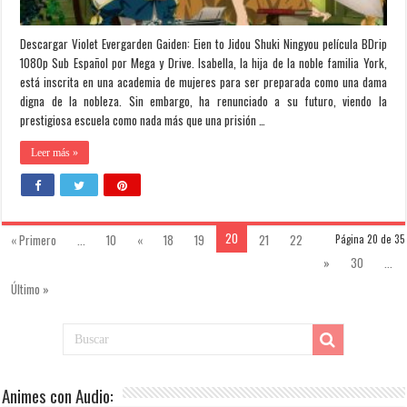
Descargar Violet Evergarden Gaiden: Eien to Jidou Shuki Ningyou película BDrip
1080p Sub Español por Mega y Drive. Isabella, la hija de la noble familia York,
está inscrita en una academia de mujeres para ser preparada como una dama
digna de la nobleza. Sin embargo, ha renunciado a su futuro, viendo la
prestigiosa escuela como nada más que una prisión …
Leer más »
20
« Primero
...
10
«
18
19
21
22
Página 20 de 35
»
30
...
Último »
Animes con Audio: