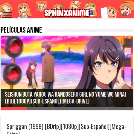
Películas Anime
Ghost in the Shell 2: Innocence [Película][BD][720p]
Spriggan (1998) [BDrip][1080p][Sub-Español][Mega-
i
[1080p][Trial Audio][Latino+Castellano+Japonés][Sub-
Drive]