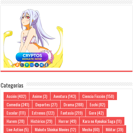
Categorías
Acción
(402)
Anime
(3)
Aventura
(143)
Ciencia Ficción
(158)
Comedia
(241)
Deportes
(27)
Drama
(288)
Ecchi
(82)
Escolar
(111)
Estrenos
(122)
Fantasía
(219)
Gore
(42)
Harem
(28)
Histórico
(29)
Horror
(49)
Kara no Kyoukai Saga
(11)
Live Action
(5)
Makoto Shinkai Movies
(12)
Mecha
(60)
Militar
(39)