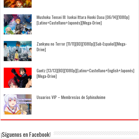
Mushoku Tensei III: Isekai Ittara Honki Dasu [06/14][1080p]
[Latino+Castellano+Japonés][Mega-Drive]
Zankyou no Terror [11/11][BD][1080p][Sub-Español][Mega-
Drive]
Gantz [13/13][BD][1080p][Latino+Castellano+English+Japonés]
[Mega-Drive]
Usuarios VIP – Membresías de SphinxAnime
¡Síguenos en Facebook!