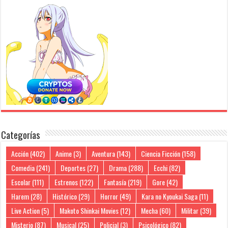
Categorías
Acción
(402)
Anime
(3)
Aventura
(143)
Ciencia Ficción
(158)
Comedia
(241)
Deportes
(27)
Drama
(288)
Ecchi
(82)
Escolar
(111)
Estrenos
(122)
Fantasía
(219)
Gore
(42)
Harem
(28)
Histórico
(29)
Horror
(49)
Kara no Kyoukai Saga
(11)
Live Action
(5)
Makoto Shinkai Movies
(12)
Mecha
(60)
Militar
(39)
Misterio
(87)
Musical
(25)
Policial
(3)
Psicológico
(82)