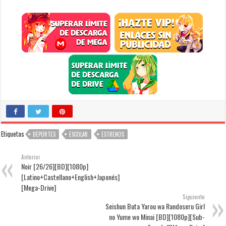
Etiquetas
DEPORTES
ESCOLAR
ESTRENOS
Anterior
Noir [26/26][BD][1080p]
[Latino+Castellano+English+Japonés]
[Mega-Drive]
Siguiente
Seishun Buta Yarou wa Randoseru Girl
no Yume wo Minai [BD][1080p][Sub-