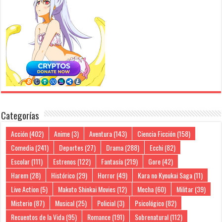
Categorías
Acción
(402)
Anime
(3)
Aventura
(143)
Ciencia Ficción
(158)
Comedia
(241)
Deportes
(27)
Drama
(288)
Ecchi
(82)
Escolar
(111)
Estrenos
(122)
Fantasía
(219)
Gore
(42)
Harem
(28)
Histórico
(29)
Horror
(49)
Kara no Kyoukai Saga
(11)
Live Action
(5)
Makoto Shinkai Movies
(12)
Mecha
(60)
Militar
(39)
Misterio
(87)
Musical
(25)
Policial
(3)
Psicológico
(82)
Recuentos de la Vida
(95)
Romance
(191)
Sobrenatural
(112)