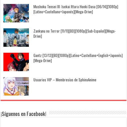
Mushoku Tensei III: Isekai Ittara Honki Dasu [06/14][1080p]
[Latino+Castellano+Japonés][Mega-Drive]
Zankyou no Terror [11/11][BD][1080p][Sub-Español][Mega-
Drive]
Gantz [13/13][BD][1080p][Latino+Castellano+English+Japonés]
[Mega-Drive]
Usuarios VIP – Membresías de SphinxAnime
¡Síguenos en Facebook!