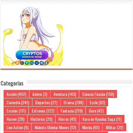
Categorías
Acción
(402)
Anime
(3)
Aventura
(143)
Ciencia Ficción
(158)
Comedia
(241)
Deportes
(27)
Drama
(288)
Ecchi
(82)
Escolar
(111)
Estrenos
(122)
Fantasía
(219)
Gore
(42)
Harem
(28)
Histórico
(29)
Horror
(49)
Kara no Kyoukai Saga
(11)
Live Action
(5)
Makoto Shinkai Movies
(12)
Mecha
(60)
Militar
(39)