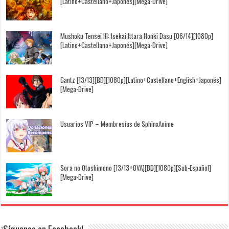
[Latino+Castellano+Japonés][Mega-Drive]
Mushoku Tensei III: Isekai Ittara Honki Dasu [06/14][1080p]
[Latino+Castellano+Japonés][Mega-Drive]
Gantz [13/13][BD][1080p][Latino+Castellano+English+Japonés]
[Mega-Drive]
Usuarios VIP – Membresías de SphinxAnime
Sora no Otoshimono [13/13+OVA][BD][1080p][Sub-Español]
[Mega-Drive]
¡Síguenos en Facebook!