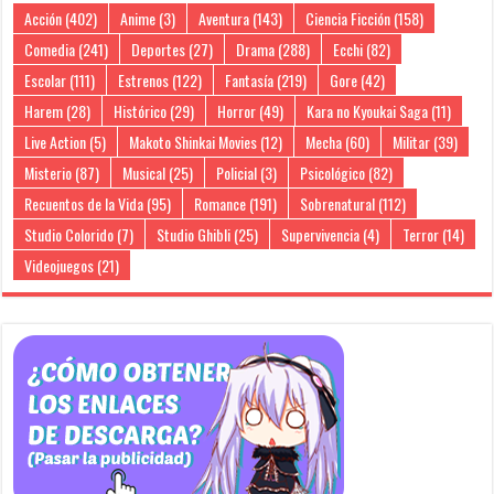
Acción
(402)
Anime
(3)
Aventura
(143)
Ciencia Ficción
(158)
Comedia
(241)
Deportes
(27)
Drama
(288)
Ecchi
(82)
Escolar
(111)
Estrenos
(122)
Fantasía
(219)
Gore
(42)
Harem
(28)
Histórico
(29)
Horror
(49)
Kara no Kyoukai Saga
(11)
Live Action
(5)
Makoto Shinkai Movies
(12)
Mecha
(60)
Militar
(39)
Misterio
(87)
Musical
(25)
Policial
(3)
Psicológico
(82)
Recuentos de la Vida
(95)
Romance
(191)
Sobrenatural
(112)
Studio Colorido
(7)
Studio Ghibli
(25)
Supervivencia
(4)
Terror
(14)
Videojuegos
(21)