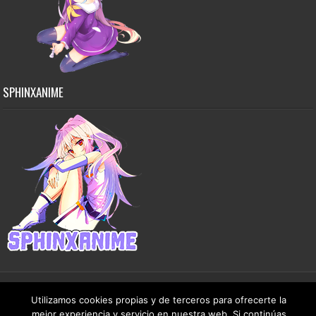
SPHINXANIME
Utilizamos cookies propias y de terceros para ofrecerte la
Copyright © 2015-2026 SphinxAnime - Este sitio no almacena ningún archivo en sus
mejor experiencia y servicio en nuestra web. Si continúas