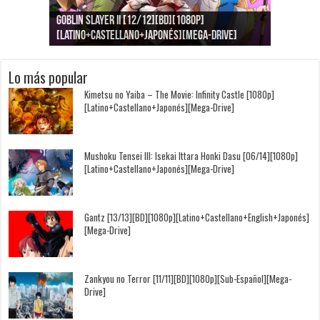
Goblin Slayer II [12/12][BD][1080p]
Jujutsu Kaisen: Kaigyoku/Gyokusetsu [1080p]
Kimi to, Nami ni Noretara [BD][1080p]
Nukitashi the Animation [11/11+OVAS][BD]
Kimi wa Houkago Insomnia [13/13][BD][1080p]
Getsuyoubi no Tawawa [12/12+Especiales][BD]
[Latino+Castellano+Japonés][Mega-Drive]
[Latino+Japonés][Mega-Drive]
[Latino+Castellano+Japonés][Mega-Drive]
[1080p][Sub-Español][Mega-Drive]
[Castellano+English+Japonés][Mega-Drive]
[1080p][Sub-Español][Mega-Drive]
Lo más popular
Kimetsu no Yaiba – The Movie: Infinity Castle [1080p]
[Latino+Castellano+Japonés][Mega-Drive]
Mushoku Tensei III: Isekai Ittara Honki Dasu [06/14][1080p]
[Latino+Castellano+Japonés][Mega-Drive]
Gantz [13/13][BD][1080p][Latino+Castellano+English+Japonés]
[Mega-Drive]
Zankyou no Terror [11/11][BD][1080p][Sub-Español][Mega-
Drive]