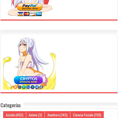
Categorías
Acción
(402)
Anime
(3)
Aventura
(143)
Ciencia Ficción
(158)