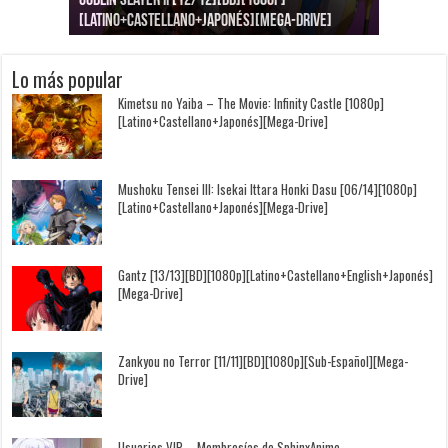
Goblin Slayer II [12/12][BD][1080p]
Jujutsu Kaisen: Kaigyoku/Gyokusetsu [1080p]
Kimi to, Nami ni Noretara [BD][1080p]
Nukitashi the Animation [11/11+OVAS][BD]
Kimi wa Houkago Insomnia [13/13][BD][1080p]
Getsuyoubi no Tawawa [12/12+Especiales][BD]
[Latino+Castellano+Japonés][Mega-Drive]
[Latino+Japonés][Mega-Drive]
[Latino+Castellano+Japonés][Mega-Drive]
[1080p][Sub-Español][Mega-Drive]
[Castellano+English+Japonés][Mega-Drive]
[1080p][Sub-Español][Mega-Drive]
Lo más popular
Kimetsu no Yaiba – The Movie: Infinity Castle [1080p]
[Latino+Castellano+Japonés][Mega-Drive]
Mushoku Tensei III: Isekai Ittara Honki Dasu [06/14][1080p]
[Latino+Castellano+Japonés][Mega-Drive]
Gantz [13/13][BD][1080p][Latino+Castellano+English+Japonés]
[Mega-Drive]
Zankyou no Terror [11/11][BD][1080p][Sub-Español][Mega-
Drive]
Usuarios VIP – Membresías de SphinxAnime