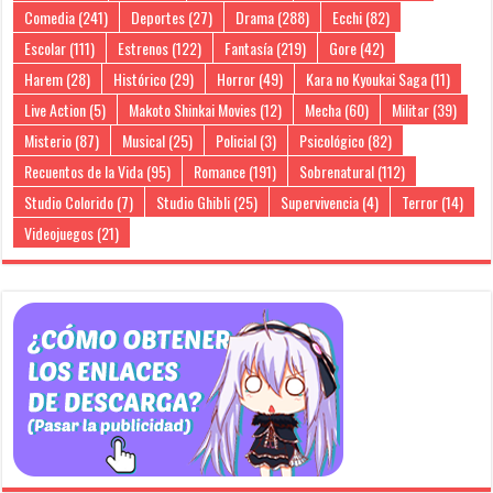
Comedia
(241)
Deportes
(27)
Drama
(288)
Ecchi
(82)
Escolar
(111)
Estrenos
(122)
Fantasía
(219)
Gore
(42)
Harem
(28)
Histórico
(29)
Horror
(49)
Kara no Kyoukai Saga
(11)
Live Action
(5)
Makoto Shinkai Movies
(12)
Mecha
(60)
Militar
(39)
Misterio
(87)
Musical
(25)
Policial
(3)
Psicológico
(82)
Recuentos de la Vida
(95)
Romance
(191)
Sobrenatural
(112)
Studio Colorido
(7)
Studio Ghibli
(25)
Supervivencia
(4)
Terror
(14)
Videojuegos
(21)