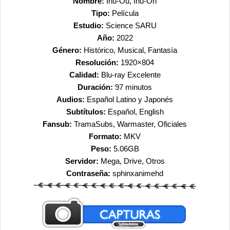
Nombre:
Inu-Ou, Inu-Oh
Tipo:
Película
Estudio:
Science SARU
Año:
2022
Género:
Histórico, Musical, Fantasía
Resolución:
1920×804
Calidad:
Blu-ray Excelente
Duración:
97 minutos
Audios:
Español Latino y Japonés
Subtítulos:
Español, English
Fansub:
TramaSubs, Warmaster, Oficiales
Formato:
MKV
Peso:
5.06GB
Servidor:
Mega, Drive, Otros
Contraseña:
sphinxanimehd