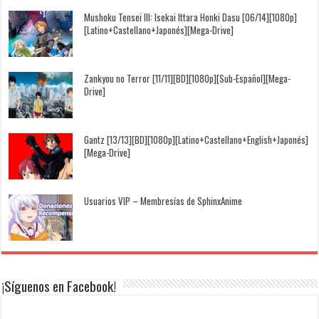
Mushoku Tensei III: Isekai Ittara Honki Dasu [06/14][1080p]
[Latino+Castellano+Japonés][Mega-Drive]
Zankyou no Terror [11/11][BD][1080p][Sub-Español][Mega-
Drive]
Gantz [13/13][BD][1080p][Latino+Castellano+English+Japonés]
[Mega-Drive]
Usuarios VIP – Membresías de SphinxAnime
¡Síguenos en Facebook!