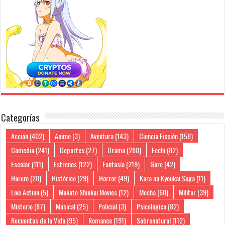
Categorías
Acción
(402)
Anime
(3)
Aventura
(143)
Ciencia Ficción
(158)
Comedia
(241)
Deportes
(27)
Drama
(288)
Ecchi
(82)
Escolar
(111)
Estrenos
(122)
Fantasía
(219)
Gore
(42)
Harem
(28)
Histórico
(29)
Horror
(49)
Kara no Kyoukai Saga
(11)
Live Action
(5)
Makoto Shinkai Movies
(12)
Mecha
(60)
Militar
(39)
Misterio
(87)
Musical
(25)
Policial
(3)
Psicológico
(82)
Recuentos de la Vida
(95)
Romance
(191)
Sobrenatural
(112)