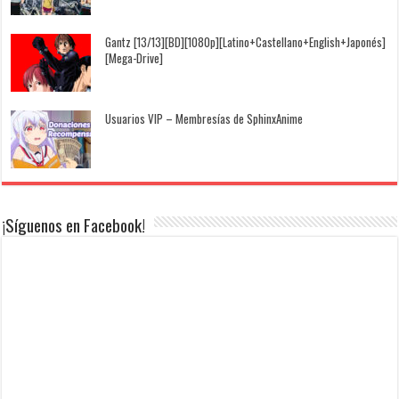
Gantz [13/13][BD][1080p][Latino+Castellano+English+Japonés]
[Mega-Drive]
Usuarios VIP – Membresías de SphinxAnime
¡Síguenos en Facebook!