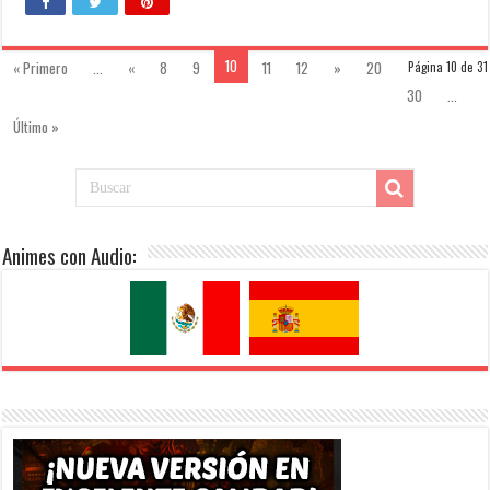
10
« Primero
...
«
8
9
11
12
»
20
Página 10 de 31
30
...
Último »
Animes con Audio: