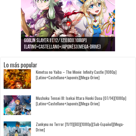
Goblin Slayer II [12/12][BD][1080p]
Jujutsu Kaisen: Kaigyoku/Gyokusetsu [1080p]
Kimi to, Nami ni Noretara [BD][1080p]
Nukitashi the Animation [11/11+OVAS][BD]
Kimi wa Houkago Insomnia [13/13][BD][1080p]
Getsuyoubi no Tawawa [12/12+Especiales][BD]
[Latino+Castellano+Japonés][Mega-Drive]
[Latino+Japonés][Mega-Drive]
[Latino+Castellano+Japonés][Mega-Drive]
[1080p][Sub-Español][Mega-Drive]
[Castellano+English+Japonés][Mega-Drive]
[1080p][Sub-Español][Mega-Drive]
Lo más popular
Kimetsu no Yaiba – The Movie: Infinity Castle [1080p]
[Latino+Castellano+Japonés][Mega-Drive]
Mushoku Tensei III: Isekai Ittara Honki Dasu [07/14][1080p]
[Latino+Castellano+Japonés][Mega-Drive]
Zankyou no Terror [11/11][BD][1080p][Sub-Español][Mega-
Drive]