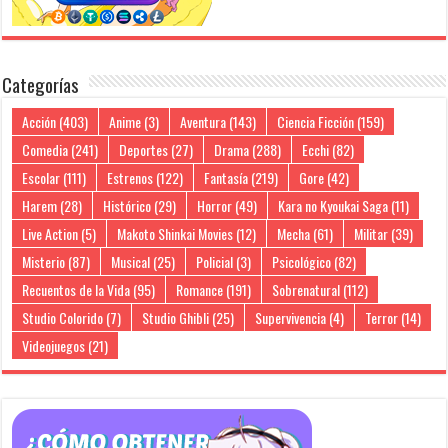
Categorías
Acción
(403)
Anime
(3)
Aventura
(143)
Ciencia Ficción
(159)
Comedia
(241)
Deportes
(27)
Drama
(288)
Ecchi
(82)
Escolar
(111)
Estrenos
(122)
Fantasía
(219)
Gore
(42)
Harem
(28)
Histórico
(29)
Horror
(49)
Kara no Kyoukai Saga
(11)
Live Action
(5)
Makoto Shinkai Movies
(12)
Mecha
(61)
Militar
(39)
Misterio
(87)
Musical
(25)
Policial
(3)
Psicológico
(82)
Recuentos de la Vida
(95)
Romance
(191)
Sobrenatural
(112)
Studio Colorido
(7)
Studio Ghibli
(25)
Supervivencia
(4)
Terror
(14)
Videojuegos
(21)