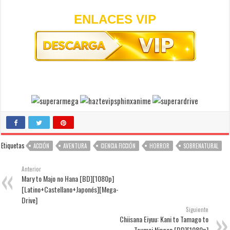
ENLACES VIP
Etiquetas
ACCIÓN
AVENTURA
CIENCIA FICCIÓN
HORROR
SOBRENATURAL
Anterior
Mary to Majo no Hana [BD][1080p]
[Latino+Castellano+Japonés][Mega-
Drive]
Siguiente
Chiisana Eiyuu: Kani to Tamago to
Toumei Ningen [BD][1080p]