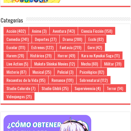
Categorías
Acción
(402)
Anime
(3)
Aventura
(143)
Ciencia Ficción
(158)
Comedia
(241)
Deportes
(27)
Drama
(288)
Ecchi
(82)
Escolar
(111)
Estrenos
(122)
Fantasía
(219)
Gore
(42)
Harem
(28)
Histórico
(29)
Horror
(49)
Kara no Kyoukai Saga
(11)
Live Action
(5)
Makoto Shinkai Movies
(12)
Mecha
(60)
Militar
(39)
Misterio
(87)
Musical
(25)
Policial
(3)
Psicológico
(82)
Recuentos de la Vida
(95)
Romance
(191)
Sobrenatural
(112)
Studio Colorido
(7)
Studio Ghibli
(25)
Supervivencia
(4)
Terror
(14)
Videojuegos
(21)