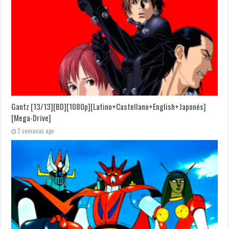
Gantz [13/13][BD][1080p][Latino+Castellano+English+Japonés]
[Mega-Drive]
2 semanas ago