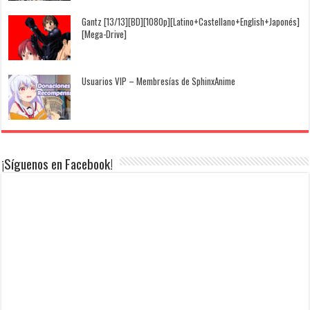
Gantz [13/13][BD][1080p][Latino+Castellano+English+Japonés]
[Mega-Drive]
Usuarios VIP – Membresías de SphinxAnime
¡Síguenos en Facebook!