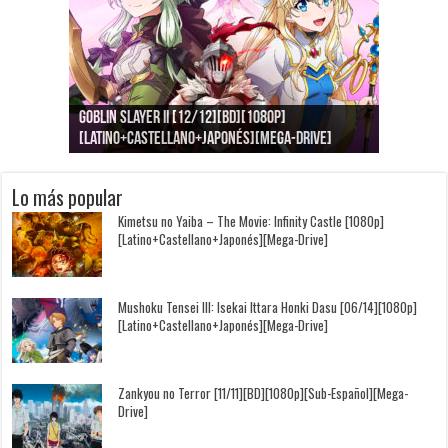
Goblin Slayer II [12/12][BD][1080p]
Jujutsu Kaisen: Kaigyoku/Gyokusetsu [1080p]
Kimi to, Nami ni Noretara [BD][1080p]
Nukitashi the Animation [11/11+OVAS][BD]
Kimi wa Houkago Insomnia [13/13][BD][1080p]
Getsuyoubi no Tawawa [12/12+Especiales][BD]
[Latino+Castellano+Japonés][Mega-Drive]
[Latino+Japonés][Mega-Drive]
[Latino+Castellano+Japonés][Mega-Drive]
[1080p][Sub-Español][Mega-Drive]
[Castellano+English+Japonés][Mega-Drive]
[1080p][Sub-Español][Mega-Drive]
Lo más popular
Kimetsu no Yaiba – The Movie: Infinity Castle [1080p]
[Latino+Castellano+Japonés][Mega-Drive]
Mushoku Tensei III: Isekai Ittara Honki Dasu [06/14][1080p]
[Latino+Castellano+Japonés][Mega-Drive]
Zankyou no Terror [11/11][BD][1080p][Sub-Español][Mega-
Drive]