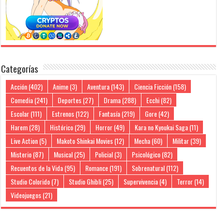
Categorías
Acción
(402)
Anime
(3)
Aventura
(143)
Ciencia Ficción
(158)
Comedia
(241)
Deportes
(27)
Drama
(288)
Ecchi
(82)
Escolar
(111)
Estrenos
(122)
Fantasía
(219)
Gore
(42)
Harem
(28)
Histórico
(29)
Horror
(49)
Kara no Kyoukai Saga
(11)
Live Action
(5)
Makoto Shinkai Movies
(12)
Mecha
(60)
Militar
(39)
Misterio
(87)
Musical
(25)
Policial
(3)
Psicológico
(82)
Recuentos de la Vida
(95)
Romance
(191)
Sobrenatural
(112)
Studio Colorido
(7)
Studio Ghibli
(25)
Supervivencia
(4)
Terror
(14)
Videojuegos
(21)