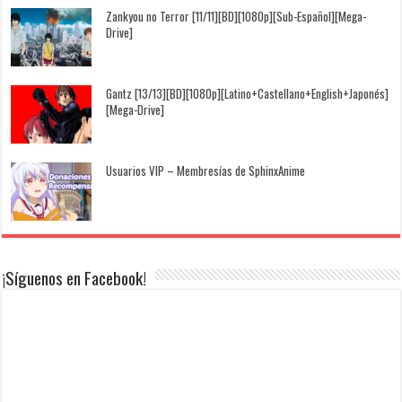
Zankyou no Terror [11/11][BD][1080p][Sub-Español][Mega-
Drive]
Gantz [13/13][BD][1080p][Latino+Castellano+English+Japonés]
[Mega-Drive]
Usuarios VIP – Membresías de SphinxAnime
¡Síguenos en Facebook!