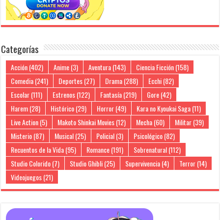
Categorías
Acción
(402)
Anime
(3)
Aventura
(143)
Ciencia Ficción
(158)
Comedia
(241)
Deportes
(27)
Drama
(288)
Ecchi
(82)
Escolar
(111)
Estrenos
(122)
Fantasía
(219)
Gore
(42)
Harem
(28)
Histórico
(29)
Horror
(49)
Kara no Kyoukai Saga
(11)
Live Action
(5)
Makoto Shinkai Movies
(12)
Mecha
(60)
Militar
(39)
Misterio
(87)
Musical
(25)
Policial
(3)
Psicológico
(82)
Recuentos de la Vida
(95)
Romance
(191)
Sobrenatural
(112)
Studio Colorido
(7)
Studio Ghibli
(25)
Supervivencia
(4)
Terror
(14)
Videojuegos
(21)