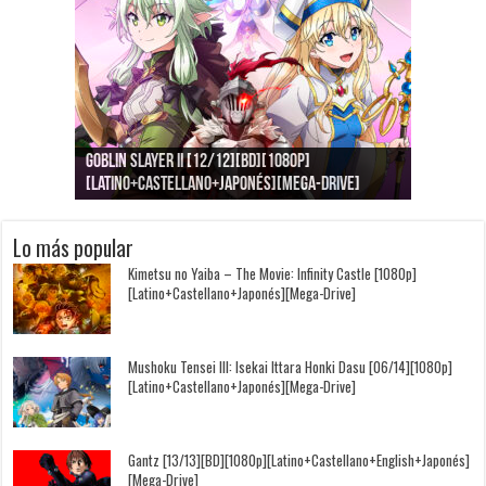
Goblin Slayer II [12/12][BD][1080p]
Jujutsu Kaisen: Kaigyoku/Gyokusetsu [1080p]
Kimi to, Nami ni Noretara [BD][1080p]
Nukitashi the Animation [11/11+OVAS][BD]
Kimi wa Houkago Insomnia [13/13][BD][1080p]
Getsuyoubi no Tawawa [12/12+Especiales][BD]
[Latino+Castellano+Japonés][Mega-Drive]
[Latino+Japonés][Mega-Drive]
[Latino+Castellano+Japonés][Mega-Drive]
[1080p][Sub-Español][Mega-Drive]
[Castellano+English+Japonés][Mega-Drive]
[1080p][Sub-Español][Mega-Drive]
Lo más popular
Kimetsu no Yaiba – The Movie: Infinity Castle [1080p]
[Latino+Castellano+Japonés][Mega-Drive]
Mushoku Tensei III: Isekai Ittara Honki Dasu [06/14][1080p]
[Latino+Castellano+Japonés][Mega-Drive]
Gantz [13/13][BD][1080p][Latino+Castellano+English+Japonés]
[Mega-Drive]