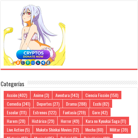
Categorías
Acción
(402)
Anime
(3)
Aventura
(143)
Ciencia Ficción
(158)
Comedia
(241)
Deportes
(27)
Drama
(288)
Ecchi
(82)
Escolar
(111)
Estrenos
(122)
Fantasía
(219)
Gore
(42)
Harem
(28)
Histórico
(29)
Horror
(49)
Kara no Kyoukai Saga
(11)
Live Action
(5)
Makoto Shinkai Movies
(12)
Mecha
(60)
Militar
(39)