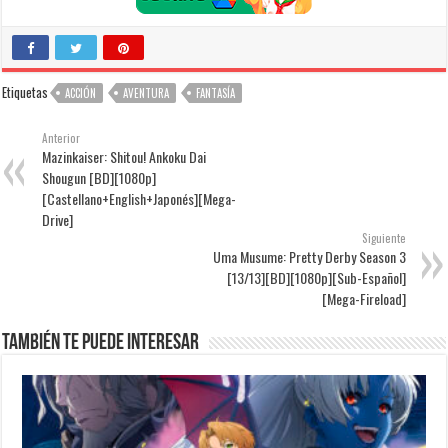
Etiquetas
ACCIÓN
AVENTURA
FANTASÍA
Anterior
Mazinkaiser: Shitou! Ankoku Dai
Shougun [BD][1080p]
[Castellano+English+Japonés][Mega-
Drive]
Siguiente
Uma Musume: Pretty Derby Season 3
[13/13][BD][1080p][Sub-Español]
[Mega-Fireload]
También te puede interesar