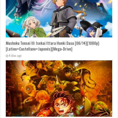
Mushoku Tensei III: Isekai Ittara Honki Dasu [06/14][1080p]
[Latino+Castellano+Japonés][Mega-Drive]
4 días ago