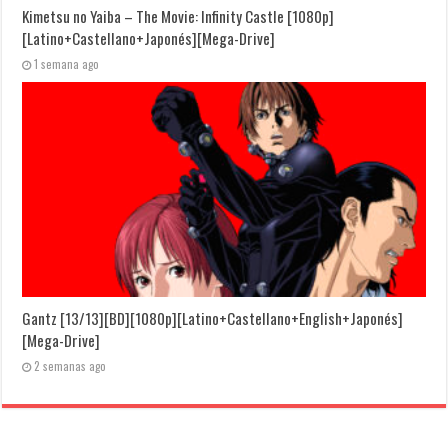
Kimetsu no Yaiba – The Movie: Infinity Castle [1080p]
[Latino+Castellano+Japonés][Mega-Drive]
1 semana ago
Gantz [13/13][BD][1080p][Latino+Castellano+English+Japonés]
[Mega-Drive]
2 semanas ago