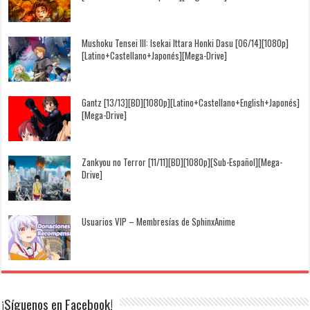
Mushoku Tensei III: Isekai Ittara Honki Dasu [06/14][1080p]
[Latino+Castellano+Japonés][Mega-Drive]
Gantz [13/13][BD][1080p][Latino+Castellano+English+Japonés]
[Mega-Drive]
Zankyou no Terror [11/11][BD][1080p][Sub-Español][Mega-
Drive]
Usuarios VIP – Membresías de SphinxAnime
¡Síguenos en Facebook!