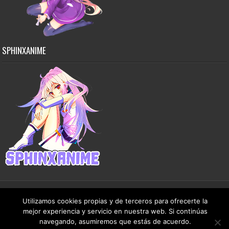
SPHINXANIME
Utilizamos cookies propias y de terceros para ofrecerte la
Copyright © 2015-2026 SphinxAnime - Este sitio no almacena ningún archivo en sus
mejor experiencia y servicio en nuestra web. Si continúas
servidores, solo comparte contenido de dominio público de manera gratuita.
navegando, asumiremos que estás de acuerdo.