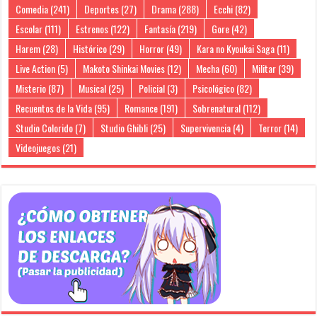
Comedia
(241)
Deportes
(27)
Drama
(288)
Ecchi
(82)
Escolar
(111)
Estrenos
(122)
Fantasía
(219)
Gore
(42)
Harem
(28)
Histórico
(29)
Horror
(49)
Kara no Kyoukai Saga
(11)
Live Action
(5)
Makoto Shinkai Movies
(12)
Mecha
(60)
Militar
(39)
Misterio
(87)
Musical
(25)
Policial
(3)
Psicológico
(82)
Recuentos de la Vida
(95)
Romance
(191)
Sobrenatural
(112)
Studio Colorido
(7)
Studio Ghibli
(25)
Supervivencia
(4)
Terror
(14)
Videojuegos
(21)