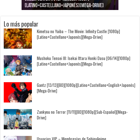
[Latino+Castellano+Japonés][Mega-Drive]
[Latino+Japonés][Mega-Drive]
[Latino+Castellano+Japonés][Mega-Drive]
[1080p][Sub-Español][Mega-Drive]
[Castellano+English+Japonés][Mega-Drive]
[1080p][Sub-Español][Mega-Drive]
Lo más popular
Kimetsu no Yaiba – The Movie: Infinity Castle [1080p]
[Latino+Castellano+Japonés][Mega-Drive]
Mushoku Tensei III: Isekai Ittara Honki Dasu [06/14][1080p]
[Latino+Castellano+Japonés][Mega-Drive]
Gantz [13/13][BD][1080p][Latino+Castellano+English+Japonés]
[Mega-Drive]
Zankyou no Terror [11/11][BD][1080p][Sub-Español][Mega-
Drive]
Usuarios VIP – Membresías de SphinxAnime