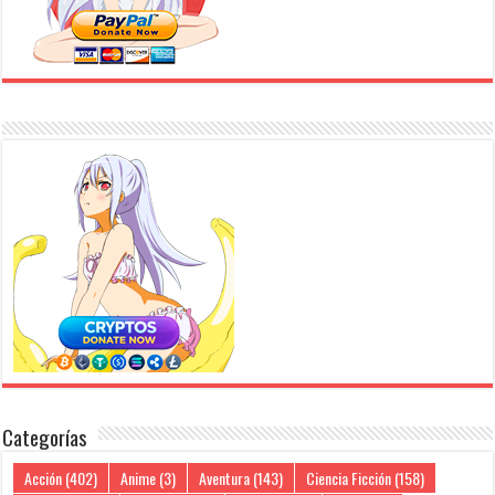
Categorías
Acción
(402)
Anime
(3)
Aventura
(143)
Ciencia Ficción
(158)