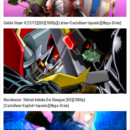
Goblin Slayer II [12/12][BD][1080p][Latino+Castellano+Japonés][Mega-Drive]
Mazinkaiser: Shitou! Ankoku Dai Shougun [BD][1080p]
[Castellano+English+Japonés][Mega-Drive]