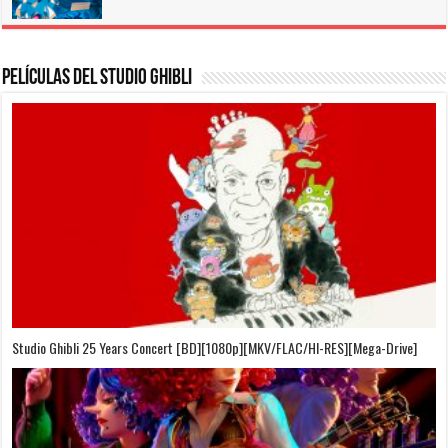
Películas del Studio Ghibli
On Your Mark [OVA][BDrip][1080p][Sub-Español][Sub-English][MEGA]