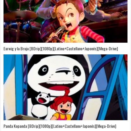
Puedo Escuchar el Mar [Película][BDrip][1080p][Dual Audio]
[Castellano+Japonés][Sub-Español][MEGA]