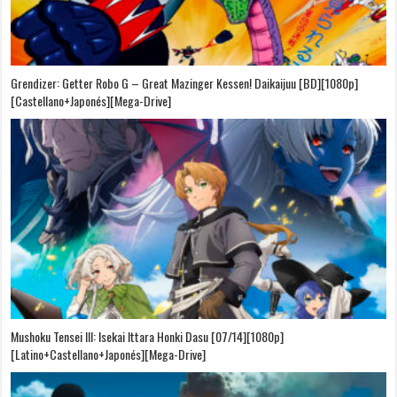
Grendizer: Getter Robo G – Great Mazinger Kessen! Daikaijuu [BD][1080p]
[Castellano+Japonés][Mega-Drive]
Mushoku Tensei III: Isekai Ittara Honki Dasu [07/14][1080p]
[Latino+Castellano+Japonés][Mega-Drive]