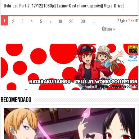
Baki-dou Part 2 [12/12][1080p][Latino+Castellano+Japonés][Mega-Drive]
1
2
3
4
5
»
10
20
30
...
Página 1 de 91
Último »
Recomendado