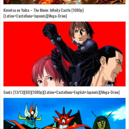
Kimetsu no Yaiba – The Movie: Infinity Castle [1080p]
[Latino+Castellano+Japonés][Mega-Drive]
Gantz [13/13][BD][1080p][Latino+Castellano+English+Japonés][Mega-Drive]