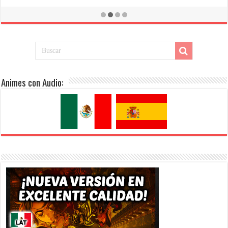
El Cuento de la Princesa Kaguya [BDrip][1080p][Latino+Castellano+Japonés]
[Mega-Drive]
Animes con Audio: