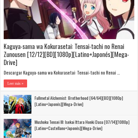
Kaguya-sama wa Kokurasetai: Tensai-tachi no Renai
Zunousen [12/12][BD][1080p][Latino+Japonés][Mega-
Drive]
Descargar Kaguya-sama wa Kokurasetai: Tensai-tachi no Renai …
Leer más »
Fullmetal Alchemist: Brotherhood [64/64][BD][1080p]
[Latino+Japonés][Mega-Drive]
Mushoku Tensei III: Isekai Ittara Honki Dasu [07/14][1080p]
[Latino+Castellano+Japonés][Mega-Drive]