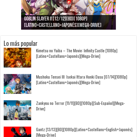
Goblin Slayer II [12/12][BD][1080p]
Jujutsu Kaisen: Kaigyoku/Gyokusetsu [1080p]
Kimi to, Nami ni Noretara [BD][1080p]
Nukitashi the Animation [11/11+OVAS][BD]
Kimi wa Houkago Insomnia [13/13][BD][1080p]
Getsuyoubi no Tawawa [12/12+Especiales][BD]
[Latino+Castellano+Japonés][Mega-Drive]
[Latino+Japonés][Mega-Drive]
[Latino+Castellano+Japonés][Mega-Drive]
[1080p][Sub-Español][Mega-Drive]
[Castellano+English+Japonés][Mega-Drive]
[1080p][Sub-Español][Mega-Drive]
Lo más popular
Kimetsu no Yaiba – The Movie: Infinity Castle [1080p]
[Latino+Castellano+Japonés][Mega-Drive]
Mushoku Tensei III: Isekai Ittara Honki Dasu [07/14][1080p]
[Latino+Castellano+Japonés][Mega-Drive]
Zankyou no Terror [11/11][BD][1080p][Sub-Español][Mega-
Drive]
Gantz [13/13][BD][1080p][Latino+Castellano+English+Japonés]
[Mega-Drive]