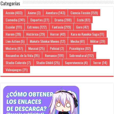
Categorías
Acción
(403)
Anime
(3)
Aventura
(143)
Ciencia Ficción
(159)
Comedia
(241)
Deportes
(27)
Drama
(288)
Ecchi
(82)
Escolar
(111)
Estrenos
(122)
Fantasía
(219)
Gore
(42)
Harem
(28)
Histórico
(29)
Horror
(49)
Kara no Kyoukai Saga
(11)
Live Action
(5)
Makoto Shinkai Movies
(12)
Mecha
(61)
Militar
(39)
Misterio
(87)
Musical
(25)
Policial
(3)
Psicológico
(82)
Recuentos de la Vida
(95)
Romance
(191)
Sobrenatural
(112)
Studio Colorido
(7)
Studio Ghibli
(25)
Supervivencia
(4)
Terror
(14)
Videojuegos
(21)