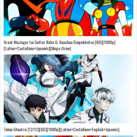
Great Mazinger tai Getter Robo G: Kuuchuu Daigekitotsu [BD][1080p]
[Latino+Castellano+Japonés][Mega-Drive]
Tokyo Ghoul:re [12/12][BD][1080p][Latino+Castellano+English+Japonés]