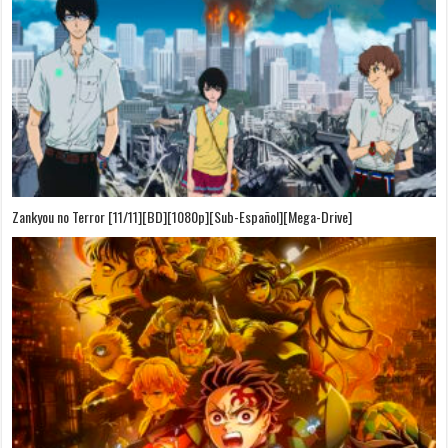
Zankyou no Terror [11/11][BD][1080p][Sub-Español][Mega-Drive]