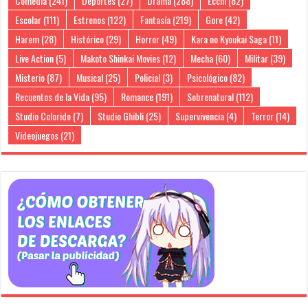
Comedia
(241)
Deportes
(27)
Drama
(288)
Ecchi
(82)
Escolar
(111)
Estrenos
(122)
Fantasía
(219)
Gore
(42)
Harem
(28)
Histórico
(29)
Horror
(49)
Kara no Kyoukai Saga
(11)
Live Action
(5)
Makoto Shinkai Movies
(12)
Mecha
(60)
Militar
(39)
Misterio
(87)
Musical
(25)
Policial
(3)
Psicológico
(82)
Recuentos de la Vida
(95)
Romance
(191)
Sobrenatural
(112)
Studio Colorido
(7)
Studio Ghibli
(25)
Supervivencia
(4)
Terror
(14)
Videojuegos
(21)