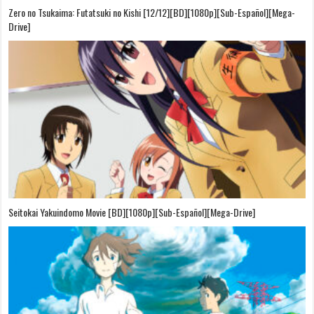
Zero no Tsukaima: Futatsuki no Kishi [12/12][BD][1080p][Sub-Español][Mega-
Drive]
Seitokai Yakuindomo Movie [BD][1080p][Sub-Español][Mega-Drive]