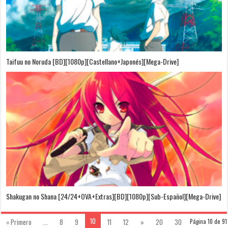
Taifuu no Noruda [BD][1080p][Castellano+Japonés][Mega-Drive]
Shakugan no Shana [24/24+OVA+Extras][BD][1080p][Sub-Español][Mega-Drive]
10
« Primero
...
8
9
11
12
»
20
30
Página 10 de 91