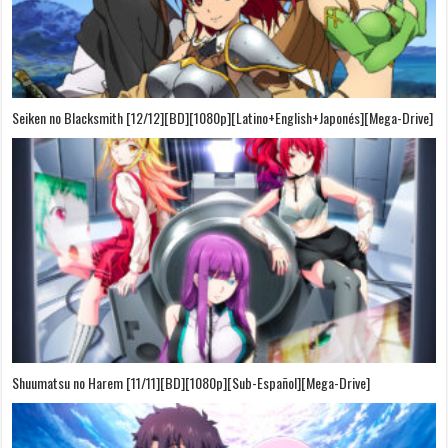
Seiken no Blacksmith [12/12][BD][1080p][Latino+English+Japonés][Mega-Drive]
Shuumatsu no Harem [11/11][BD][1080p][Sub-Español][Mega-Drive]