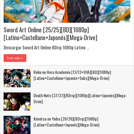
Sword Art Online [25/25][BD][1080p]
[Latino+Castellano+Japonés][Mega-Drive]
Descargar Sword Art Online BDrip 1080p Latino …
Leer más »
Boku no Hero Academia [13/13+OVA][BD][1080p]
[Latino+Castellano+Japonés+Subs][Mega-Drive]
Death Note [37/37][BDrip][1080p][Latino+Japonés][Mega-
Drive]
Kimetsu no Yaiba [26/26][BDrip][1080p]
[Latino+Castellano+Japonés][Mega-Drive]