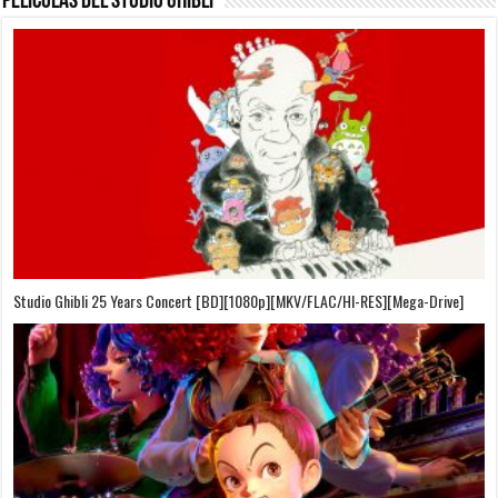
Películas del Studio Ghibli
On Your Mark [OVA][BDrip][1080p][Sub-Español][Sub-English][MEGA]