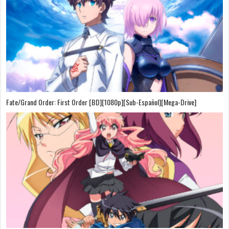
Fate/Grand Order: First Order [BD][1080p][Sub-Español][Mega-Drive]