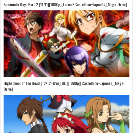
Sakamoto Days Part 2 [11/11][1080p][Latino+Castellano+Japonés][Mega-Drive]
Highschool of the Dead [12/12+OVA][BD][1080p][Castellano+Japonés][Mega-
Drive]