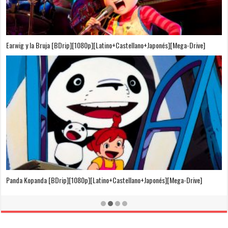
Puedo Escuchar el Mar [Película][BDrip][1080p][Dual Audio]
[Castellano+Japonés][Sub-Español][MEGA]
El Cuento de la Princesa Kaguya [BDrip][1080p][Latino+Castellano+Japonés]
[Mega-Drive]