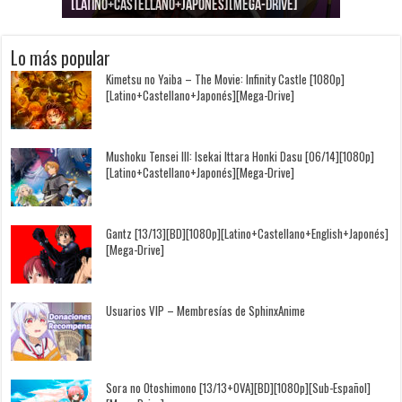
[Latino+Castellano+Japonés][Mega-Drive]
[Latino+Japonés][Mega-Drive]
[Latino+Castellano+Japonés][Mega-Drive]
[1080p][Sub-Español][Mega-Drive]
[Castellano+English+Japonés][Mega-Drive]
[1080p][Sub-Español][Mega-Drive]
Lo más popular
Kimetsu no Yaiba – The Movie: Infinity Castle [1080p]
[Latino+Castellano+Japonés][Mega-Drive]
Mushoku Tensei III: Isekai Ittara Honki Dasu [06/14][1080p]
[Latino+Castellano+Japonés][Mega-Drive]
Gantz [13/13][BD][1080p][Latino+Castellano+English+Japonés]
[Mega-Drive]
Usuarios VIP – Membresías de SphinxAnime
Sora no Otoshimono [13/13+OVA][BD][1080p][Sub-Español]