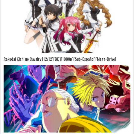
Rakudai Kishi no Cavalry [12/12][BD][1080p][Sub-Español][Mega-Drive]