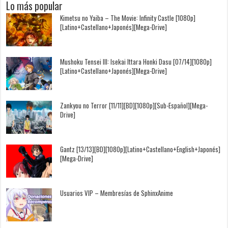
Lo más popular
Kimetsu no Yaiba – The Movie: Infinity Castle [1080p]
[Latino+Castellano+Japonés][Mega-Drive]
Mushoku Tensei III: Isekai Ittara Honki Dasu [07/14][1080p]
[Latino+Castellano+Japonés][Mega-Drive]
Zankyou no Terror [11/11][BD][1080p][Sub-Español][Mega-
Drive]
Gantz [13/13][BD][1080p][Latino+Castellano+English+Japonés]
[Mega-Drive]
Usuarios VIP – Membresías de SphinxAnime