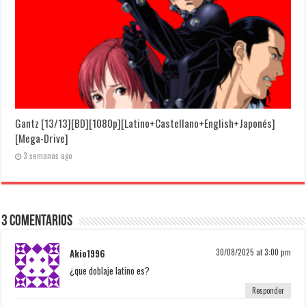
Gantz [13/13][BD][1080p][Latino+Castellano+English+Japonés]
[Mega-Drive]
3 semanas ago
3 Comentarios
Akio1996
30/08/2025 at 3:00 pm
¿que doblaje latino es?
Responder