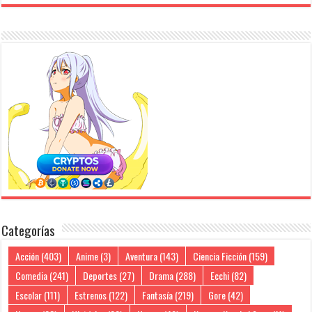
Categorías
Acción
(403)
Anime
(3)
Aventura
(143)
Ciencia Ficción
(159)
Comedia
(241)
Deportes
(27)
Drama
(288)
Ecchi
(82)
Escolar
(111)
Estrenos
(122)
Fantasía
(219)
Gore
(42)