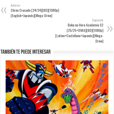
Anterior
Chrno Crusade [24/24][BD][1080p]
[English+Japonés][Mega-Drive]
Siguiente
Boku no Hero Academia S2
[25/25+OVAS][BD][1080p]
[Latino+Castellano+Japonés][Mega-
Drive]
También te puede interesar