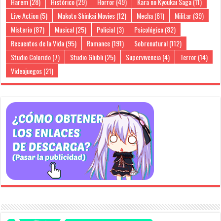
Harem
(28)
Histórico
(29)
Horror
(49)
Kara no Kyoukai Saga
(11)
Live Action
(5)
Makoto Shinkai Movies
(12)
Mecha
(61)
Militar
(39)
Misterio
(87)
Musical
(25)
Policial
(3)
Psicológico
(82)
Recuentos de la Vida
(95)
Romance
(191)
Sobrenatural
(112)
Studio Colorido
(7)
Studio Ghibli
(25)
Supervivencia
(4)
Terror
(14)
Videojuegos
(21)