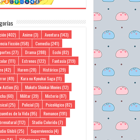
gorías
ción
(402)
Anime
(3)
Aventura
(143)
ncia Ficción
(158)
Comedia
(241)
portes
(27)
Drama
(288)
Ecchi
(82)
colar
(111)
Estrenos
(122)
Fantasía
(219)
re
(42)
Harem
(28)
Histórico
(29)
rror
(49)
Kara no Kyoukai Saga
(11)
e Action
(5)
Makoto Shinkai Movies
(12)
cha
(60)
Militar
(39)
Misterio
(87)
sical
(25)
Policial
(3)
Psicológico
(82)
cuentos de la Vida
(95)
Romance
(191)
brenatural
(112)
Studio Colorido
(7)
dio Ghibli
(25)
Supervivencia
(4)
rror
(14)
Videojuegos
(21)