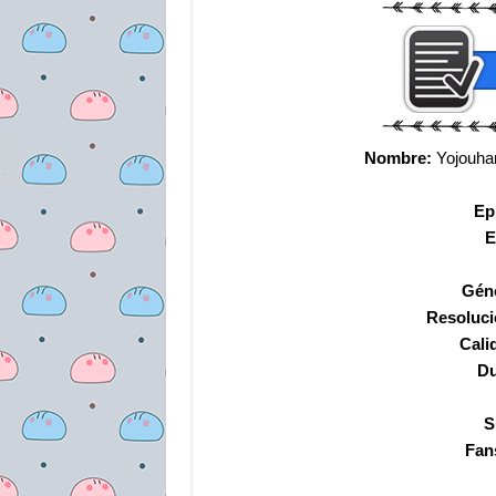
Nombre:
Yojouha
Ep
E
Gén
Resoluci
Cali
Du
S
Fan