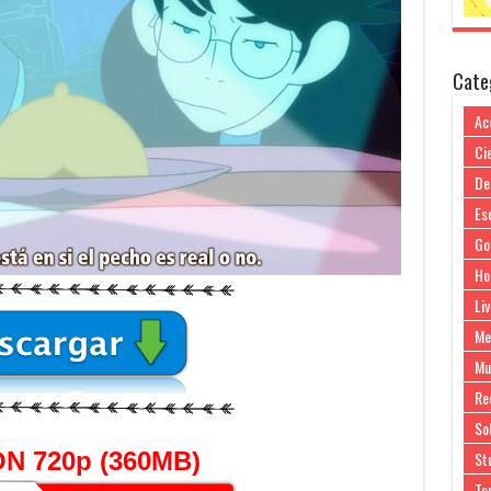
Cate
Ac
Cie
De
Es
Go
Ho
Liv
Me
Mu
Re
So
N 720p (360MB)
Stu
Te