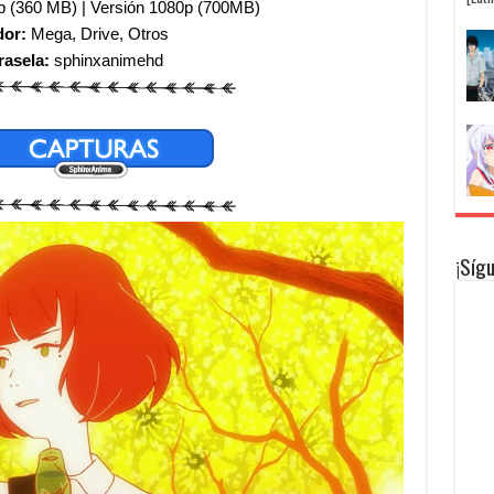
p (360 MB) | Versión 1080p (700MB)
dor:
Mega, Drive, Otros
rasela:
sphinxanimehd
¡Síg