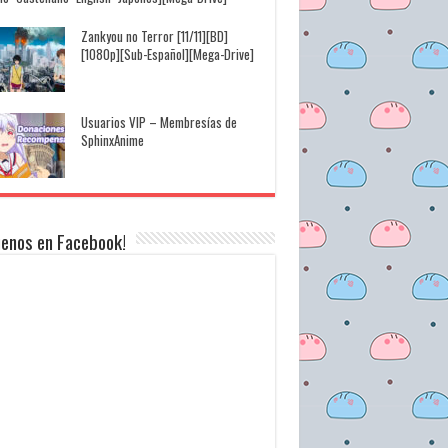
Zankyou no Terror [11/11][BD]
[1080p][Sub-Español][Mega-Drive]
Usuarios VIP – Membresías de
SphinxAnime
uenos en Facebook!