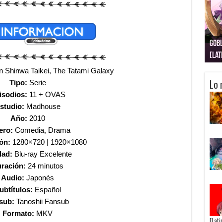
Gobl
Juju
Kimi
Nuki
Kimi
Get
[La
[Lat
[La
[10
[Ca
[10
n Shinwa Taikei,
The Tatami Galaxy
Lo 
Tipo:
Serie
isodios:
11 + OVAS
studio:
Madhouse
Año:
2010
ero:
Comedia, Drama
ón:
1280×720 | 1920×1080
dad:
Blu-ray Excelente
ración:
24 minutos
Audio:
Japonés
ubtítulos:
Español
sub:
Tanoshii Fansub
Formato:
MKV
[Lat