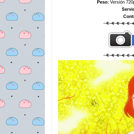
Peso:
Versión 720
Servi
Cont