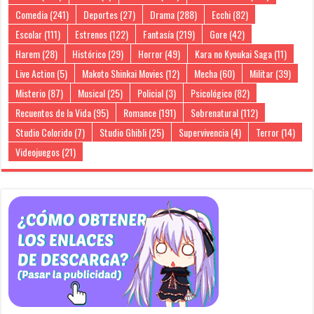
Comedia
(241)
Deportes
(27)
Drama
(288)
Ecchi
(82)
Escolar
(111)
Estrenos
(122)
Fantasía
(219)
Gore
(42)
Harem
(28)
Histórico
(29)
Horror
(49)
Kara no Kyoukai Saga
(11)
Live Action
(5)
Makoto Shinkai Movies
(12)
Mecha
(60)
Militar
(39)
Misterio
(87)
Musical
(25)
Policial
(3)
Psicológico
(82)
Recuentos de la Vida
(95)
Romance
(191)
Sobrenatural
(112)
Studio Colorido
(7)
Studio Ghibli
(25)
Supervivencia
(4)
Terror
(14)
Videojuegos
(21)