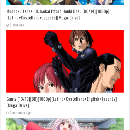
Mushoku Tensei III: Isekai Ittara Honki Dasu [06/14][1080p]
[Latino+Castellano+Japonés][Mega-Drive]
6 días ago
Gantz [13/13][BD][1080p][Latino+Castellano+English+Japonés]
[Mega-Drive]
3 semanas ago