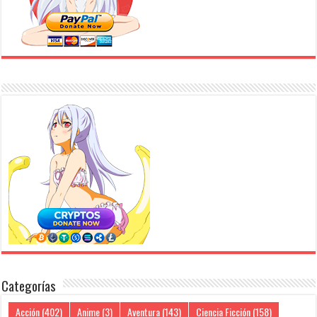
Categorías
Acción
(402)
Anime
(3)
Aventura
(143)
Ciencia Ficción
(158)