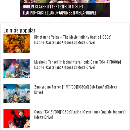
Goblin Slayer II [12/12][BD][1080p]
Jujutsu Kaisen: Kaigyoku/Gyokusetsu [1080p]
Kimi to, Nami ni Noretara [BD][1080p]
Nukitashi the Animation [11/11+OVAS][BD]
Kimi wa Houkago Insomnia [13/13][BD][1080p]
Getsuyoubi no Tawawa [12/12+Especiales][BD]
[Latino+Castellano+Japonés][Mega-Drive]
[Latino+Japonés][Mega-Drive]
[Latino+Castellano+Japonés][Mega-Drive]
[1080p][Sub-Español][Mega-Drive]
[Castellano+English+Japonés][Mega-Drive]
[1080p][Sub-Español][Mega-Drive]
Lo más popular
Kimetsu no Yaiba – The Movie: Infinity Castle [1080p]
[Latino+Castellano+Japonés][Mega-Drive]
Mushoku Tensei III: Isekai Ittara Honki Dasu [06/14][1080p]
[Latino+Castellano+Japonés][Mega-Drive]
Zankyou no Terror [11/11][BD][1080p][Sub-Español][Mega-
Drive]
Gantz [13/13][BD][1080p][Latino+Castellano+English+Japonés]
[Mega-Drive]