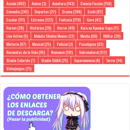
Acción
(402)
Anime
(3)
Aventura
(143)
Ciencia Ficción
(158)
Comedia
(241)
Deportes
(27)
Drama
(288)
Ecchi
(82)
Escolar
(111)
Estrenos
(122)
Fantasía
(219)
Gore
(42)
Harem
(28)
Histórico
(29)
Horror
(49)
Kara no Kyoukai Saga
(11)
Live Action
(5)
Makoto Shinkai Movies
(12)
Mecha
(60)
Militar
(39)
Misterio
(87)
Musical
(25)
Policial
(3)
Psicológico
(82)
Recuentos de la Vida
(95)
Romance
(191)
Sobrenatural
(112)
Studio Colorido
(7)
Studio Ghibli
(25)
Supervivencia
(4)
Terror
(14)
Videojuegos
(21)