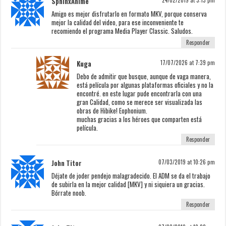
SphinxAnime
24/02/2019 at 3:13 pm
Amigo es mejor disfrutarlo en formato MKV, porque conserva
mejor la calidad del video, para ese inconveniente te
recomiendo el programa Media Player Classic. Saludos.
Responder
Kuga
17/07/2026 at 7:39 pm
Debo de admitir que busque, aunque de vaga manera,
está película por algunas plataformas oficiales y no la
encontré. en este lugar pude encontrarla con una
gran Calidad, como se merece ser visualizada las
obras de Hibike! Eophonium.
muchas gracias a los héroes que comparten está
película.
Responder
John Titor
07/03/2019 at 10:26 pm
Déjate de joder pendejo malagradecido. El ADM se da el trabajo
de subirla en la mejor calidad [MKV] y ni siquiera un gracias.
Bórrate noob.
Responder