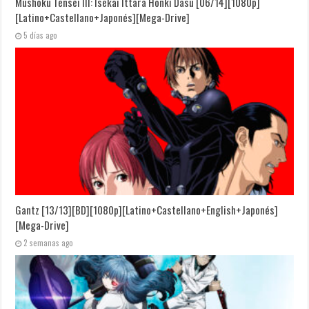
Mushoku Tensei III: Isekai Ittara Honki Dasu [06/14][1080p]
[Latino+Castellano+Japonés][Mega-Drive]
5 días ago
Gantz [13/13][BD][1080p][Latino+Castellano+English+Japonés]
[Mega-Drive]
2 semanas ago