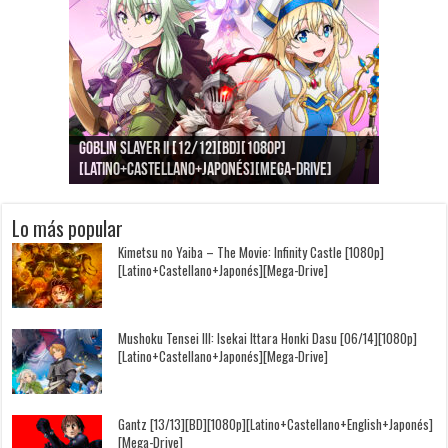
Goblin Slayer II [12/12][BD][1080p]
Jujutsu Kaisen: Kaigyoku/Gyokusetsu [1080p]
Kimi to, Nami ni Noretara [BD][1080p]
Nukitashi the Animation [11/11+OVAS][BD]
Kimi wa Houkago Insomnia [13/13][BD][1080p]
Getsuyoubi no Tawawa [12/12+Especiales][BD]
[Latino+Castellano+Japonés][Mega-Drive]
[Latino+Japonés][Mega-Drive]
[Latino+Castellano+Japonés][Mega-Drive]
[1080p][Sub-Español][Mega-Drive]
[Castellano+English+Japonés][Mega-Drive]
[1080p][Sub-Español][Mega-Drive]
Lo más popular
Kimetsu no Yaiba – The Movie: Infinity Castle [1080p]
[Latino+Castellano+Japonés][Mega-Drive]
Mushoku Tensei III: Isekai Ittara Honki Dasu [06/14][1080p]
[Latino+Castellano+Japonés][Mega-Drive]
Gantz [13/13][BD][1080p][Latino+Castellano+English+Japonés]
[Mega-Drive]