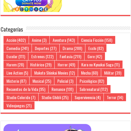
Categorías
Acción
(402)
Anime
(3)
Aventura
(143)
Ciencia Ficción
(158)
Comedia
(241)
Deportes
(27)
Drama
(288)
Ecchi
(82)
Escolar
(111)
Estrenos
(122)
Fantasía
(219)
Gore
(42)
Harem
(28)
Histórico
(29)
Horror
(49)
Kara no Kyoukai Saga
(11)
Live Action
(5)
Makoto Shinkai Movies
(12)
Mecha
(60)
Militar
(39)
Misterio
(87)
Musical
(25)
Policial
(3)
Psicológico
(82)
Recuentos de la Vida
(95)
Romance
(191)
Sobrenatural
(112)
Studio Colorido
(7)
Studio Ghibli
(25)
Supervivencia
(4)
Terror
(14)
Videojuegos
(21)