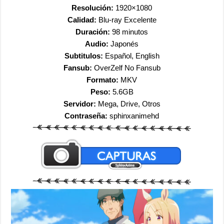
Resolución:
1920×1080
Calidad:
Blu-ray Excelente
Duración:
98
minutos
Audio:
Japonés
Subtitulos:
Español, English
Fansub:
OverZelf No Fansub
Formato:
MKV
Peso:
5.6GB
Servidor:
Mega, Drive, Otros
Contraseña:
sphinxanimehd