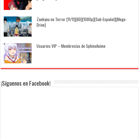
Zankyou no Terror [11/11][BD][1080p][Sub-Español][Mega-
Drive]
Usuarios VIP – Membresías de SphinxAnime
¡Síguenos en Facebook!