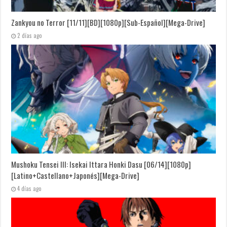
Zankyou no Terror [11/11][BD][1080p][Sub-Español][Mega-Drive]
2 días ago
Mushoku Tensei III: Isekai Ittara Honki Dasu [06/14][1080p]
[Latino+Castellano+Japonés][Mega-Drive]
4 días ago