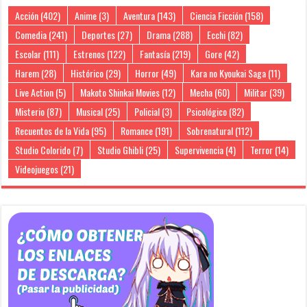
Acción
(402)
Anime
(3)
Aventura
(143)
Ciencia Ficción
(158)
Comedia
(241)
Deportes
(27)
Drama
(288)
Ecchi
(82)
Escolar
(111)
Estrenos
(122)
Fantasía
(219)
Gore
(42)
Harem
(28)
Histórico
(29)
Horror
(49)
Kara no Kyoukai Saga
(11)
Live Action
(5)
Makoto Shinkai Movies
(12)
Mecha
(60)
Militar
(39)
Misterio
(87)
Musical
(25)
Policial
(3)
Psicológico
(82)
Recuentos de la Vida
(95)
Romance
(191)
Sobrenatural
(112)
Studio Colorido
(7)
Studio Ghibli
(25)
Supervivencia
(4)
Terror
(14)
Videojuegos
(21)