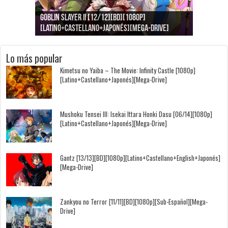
Goblin Slayer II [12/12][BD][1080p]
Jujutsu Kaisen: Kaigyoku/Gyokusetsu [1080p]
Kimi to, Nami ni Noretara [BD][1080p]
Nukitashi the Animation [11/11+OVAS][BD]
Kimi wa Houkago Insomnia [13/13][BD][1080p]
Getsuyoubi no Tawawa [12/12+Especiales][BD]
[Latino+Castellano+Japonés][Mega-Drive]
[Latino+Japonés][Mega-Drive]
[Latino+Castellano+Japonés][Mega-Drive]
[1080p][Sub-Español][Mega-Drive]
[Castellano+English+Japonés][Mega-Drive]
[1080p][Sub-Español][Mega-Drive]
Lo más popular
Kimetsu no Yaiba – The Movie: Infinity Castle [1080p]
[Latino+Castellano+Japonés][Mega-Drive]
Mushoku Tensei III: Isekai Ittara Honki Dasu [06/14][1080p]
[Latino+Castellano+Japonés][Mega-Drive]
Gantz [13/13][BD][1080p][Latino+Castellano+English+Japonés]
[Mega-Drive]
Zankyou no Terror [11/11][BD][1080p][Sub-Español][Mega-
Drive]