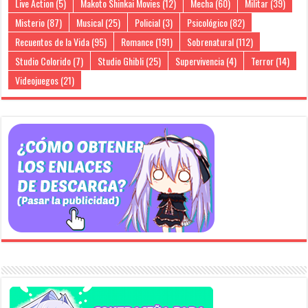
Live Action
(5)
Makoto Shinkai Movies
(12)
Mecha
(60)
Militar
(39)
Misterio
(87)
Musical
(25)
Policial
(3)
Psicológico
(82)
Recuentos de la Vida
(95)
Romance
(191)
Sobrenatural
(112)
Studio Colorido
(7)
Studio Ghibli
(25)
Supervivencia
(4)
Terror
(14)
Videojuegos
(21)