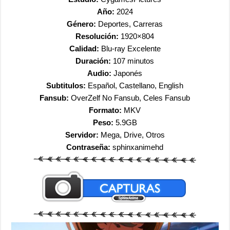
Año:
2024
Género:
Deportes, Carreras
Resolución:
1920×804
Calidad:
Blu-ray Excelente
Duración:
107
minutos
Audio:
Japonés
Subtitulos:
Español, Castellano, English
Fansub:
OverZelf No Fansub, Celes Fansub
Formato:
MKV
Peso:
5.9GB
Servidor:
Mega, Drive, Otros
Contraseña:
sphinxanimehd