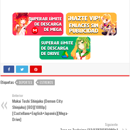
Etiquetas
DEPORTES
ESTRENOS
Anterior
Makai Toshi Shinjuku (Demon City
Shinjuku) [BD][1080p]
[Castellano+English+Japonés][Mega-
Drive]
Siguiente
Zero no Tsukaima [13/13][BD][1080p]