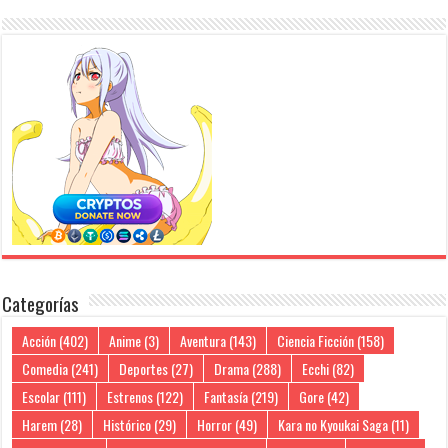
Categorías
Acción
(402)
Anime
(3)
Aventura
(143)
Ciencia Ficción
(158)
Comedia
(241)
Deportes
(27)
Drama
(288)
Ecchi
(82)
Escolar
(111)
Estrenos
(122)
Fantasía
(219)
Gore
(42)
Harem
(28)
Histórico
(29)
Horror
(49)
Kara no Kyoukai Saga
(11)