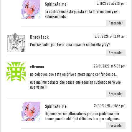
SphinxAnime
16/11/2025 at 2:21 pm
La contraseña esta puesta en la Información y es:
sphinxanimehd
Responder
DrackZack
18/01/2026 at 12:04 am
Podrías subir por favor uma musume cinderella gray?
Responder
xDracon
25/01/2026 at 5:03 pm
no coloques que esta en drive o mega mano confundes pe…
que mal me dejaste che pense que seguian subiendo pero veo
que ya no !!!
Responder
SphinxAnime
25/01/2026 at 6:42 pm
Dejamos varias alternativas por ese problema que
hemos puesto ahí. Qué difícil es leer para algunos.
Responder