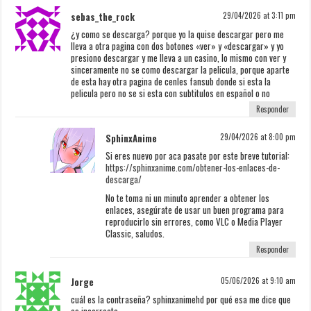
sebas_the_rock
29/04/2026 at 3:11 pm
¿y como se descarga? porque yo la quise descargar pero me
lleva a otra pagina con dos botones «ver» y «descargar» y yo
presiono descargar y me lleva a un casino, lo mismo con ver y
sinceramente no se como descargar la pelicula, porque aparte
de esta hay otra pagina de cenles fansub donde si esta la
pelicula pero no se si esta con subtitulos en español o no
Responder
SphinxAnime
29/04/2026 at 8:00 pm
Si eres nuevo por aca pasate por este breve tutorial:
https://sphinxanime.com/obtener-los-enlaces-de-
descarga/
No te toma ni un minuto aprender a obtener los
enlaces, asegúrate de usar un buen programa para
reproducirlo sin errores, como VLC o Media Player
Classic, saludos.
Responder
Jorge
05/06/2026 at 9:10 am
cuál es la contraseña? sphinxanimehd por qué esa me dice que
es incorrecta