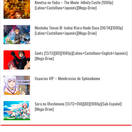
Kimetsu no Yaiba – The Movie: Infinity Castle [1080p]
[Latino+Castellano+Japonés][Mega-Drive]
Mushoku Tensei III: Isekai Ittara Honki Dasu [06/14][1080p]
[Latino+Castellano+Japonés][Mega-Drive]
Gantz [13/13][BD][1080p][Latino+Castellano+English+Japonés]
[Mega-Drive]
Usuarios VIP – Membresías de SphinxAnime
Sora no Otoshimono [13/13+OVA][BD][1080p][Sub-Español]
[Mega-Drive]