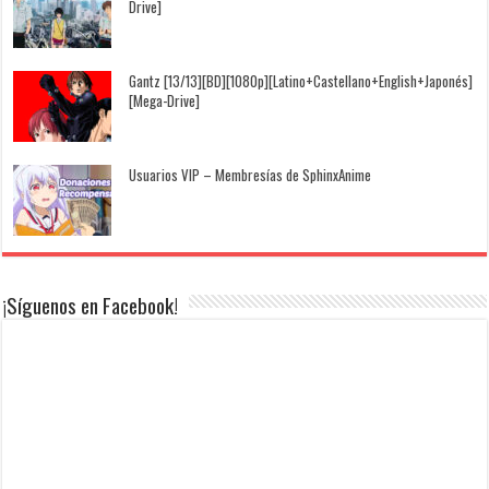
Drive]
Gantz [13/13][BD][1080p][Latino+Castellano+English+Japonés]
[Mega-Drive]
Usuarios VIP – Membresías de SphinxAnime
¡Síguenos en Facebook!