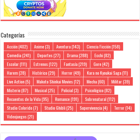
Categorías
Acción
(402)
Anime
(3)
Aventura
(143)
Ciencia Ficción
(158)
Comedia
(241)
Deportes
(27)
Drama
(288)
Ecchi
(82)
Escolar
(111)
Estrenos
(122)
Fantasía
(219)
Gore
(42)
Harem
(28)
Histórico
(29)
Horror
(49)
Kara no Kyoukai Saga
(11)
Live Action
(5)
Makoto Shinkai Movies
(12)
Mecha
(60)
Militar
(39)
Misterio
(87)
Musical
(25)
Policial
(3)
Psicológico
(82)
Recuentos de la Vida
(95)
Romance
(191)
Sobrenatural
(112)
Studio Colorido
(7)
Studio Ghibli
(25)
Supervivencia
(4)
Terror
(14)
Videojuegos
(21)