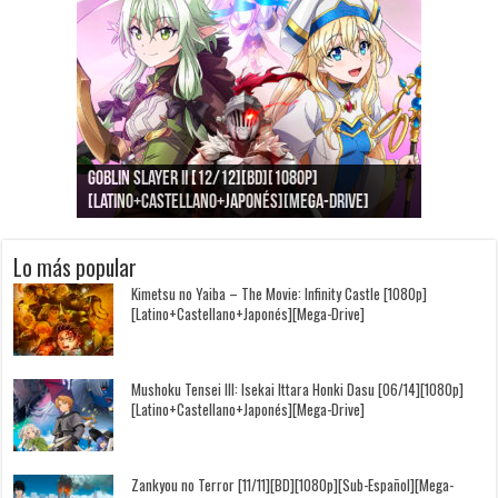
Goblin Slayer II [12/12][BD][1080p]
Jujutsu Kaisen: Kaigyoku/Gyokusetsu [1080p]
Kimi to, Nami ni Noretara [BD][1080p]
Nukitashi the Animation [11/11+OVAS][BD]
Kimi wa Houkago Insomnia [13/13][BD][1080p]
Getsuyoubi no Tawawa [12/12+Especiales][BD]
[Latino+Castellano+Japonés][Mega-Drive]
[Latino+Japonés][Mega-Drive]
[Latino+Castellano+Japonés][Mega-Drive]
[1080p][Sub-Español][Mega-Drive]
[Castellano+English+Japonés][Mega-Drive]
[1080p][Sub-Español][Mega-Drive]
Lo más popular
Kimetsu no Yaiba – The Movie: Infinity Castle [1080p]
[Latino+Castellano+Japonés][Mega-Drive]
Mushoku Tensei III: Isekai Ittara Honki Dasu [06/14][1080p]
[Latino+Castellano+Japonés][Mega-Drive]
Zankyou no Terror [11/11][BD][1080p][Sub-Español][Mega-