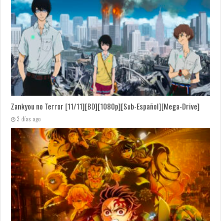
Zankyou no Terror [11/11][BD][1080p][Sub-Español][Mega-Drive]
3 días ago