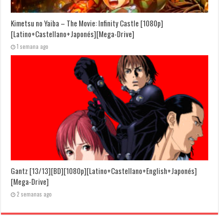
Kimetsu no Yaiba – The Movie: Infinity Castle [1080p]
[Latino+Castellano+Japonés][Mega-Drive]
1 semana ago
Gantz [13/13][BD][1080p][Latino+Castellano+English+Japonés]
[Mega-Drive]
2 semanas ago