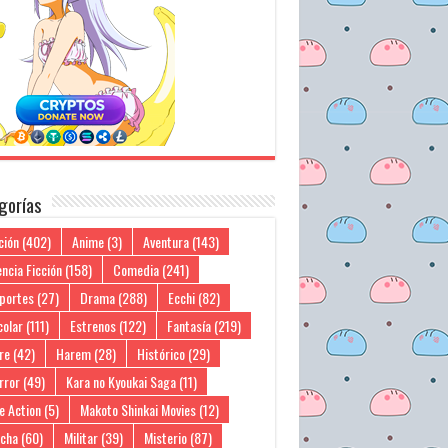
gorías
ción
(402)
Anime
(3)
Aventura
(143)
ncia Ficción
(158)
Comedia
(241)
portes
(27)
Drama
(288)
Ecchi
(82)
colar
(111)
Estrenos
(122)
Fantasía
(219)
re
(42)
Harem
(28)
Histórico
(29)
rror
(49)
Kara no Kyoukai Saga
(11)
e Action
(5)
Makoto Shinkai Movies
(12)
cha
(60)
Militar
(39)
Misterio
(87)