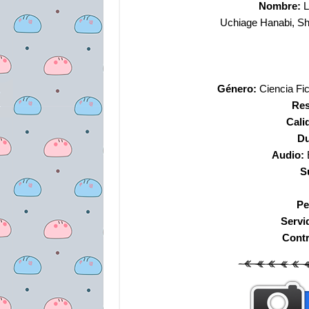
Nombre:
L
Uchiage Hanabi, Sh
Género:
Ciencia Fi
Res
Cali
Du
Audio:
S
Pe
Servi
Cont