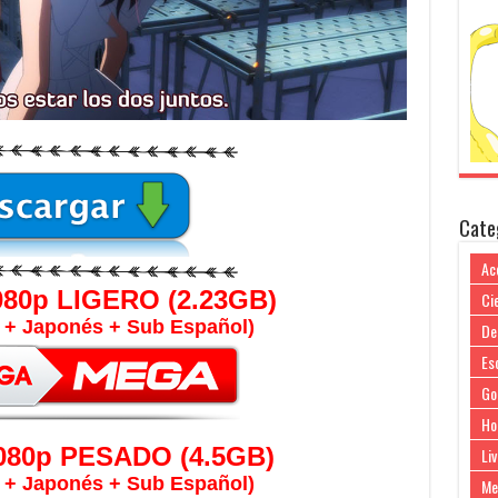
Cate
Ac
80p LIGERO (2.23GB)
Cie
o + Japonés + Sub Español)
De
Es
Go
Ho
080p PESADO (4.5GB)
Liv
o + Japonés + Sub Español)
Me