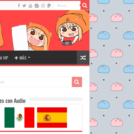
A VIP
MÁS
es con Audio: