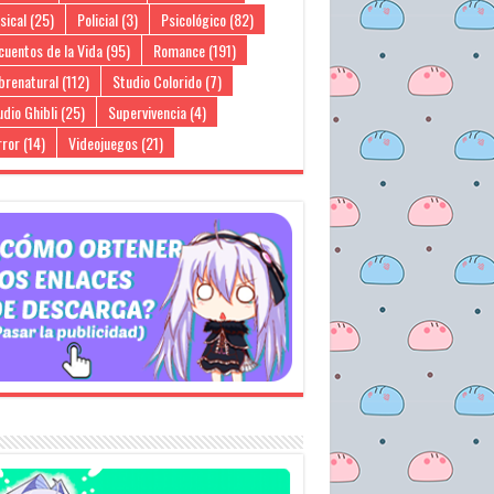
sical
(25)
Policial
(3)
Psicológico
(82)
cuentos de la Vida
(95)
Romance
(191)
brenatural
(112)
Studio Colorido
(7)
dio Ghibli
(25)
Supervivencia
(4)
rror
(14)
Videojuegos
(21)