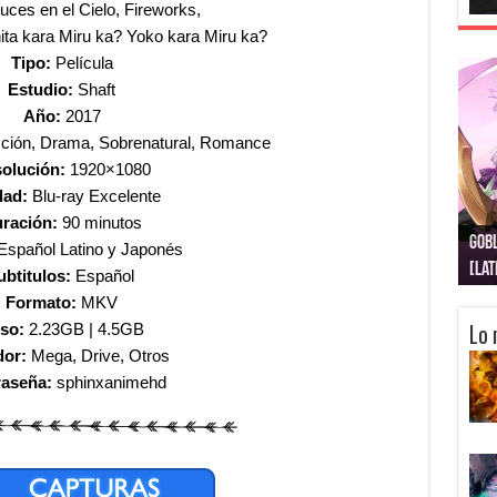
uces en el Cielo, Fireworks,
ita kara Miru ka? Yoko kara Miru ka?
Tipo:
Película
Estudio:
Shaft
Año:
2017
cción, Drama, Sobrenatural, Romance
olución:
1920×1080
dad:
Blu-ray Excelente
ración:
90 minutos
Gobl
Juju
Kimi
Nuki
Kimi
Get
Español Latino y Japonés
[La
[Lat
[La
[10
[Ca
[10
ubtitulos:
Español
Formato:
MKV
Lo 
so:
2.23GB | 4
.5GB
dor:
Mega, Drive, Otros
raseña:
sphinxanimehd