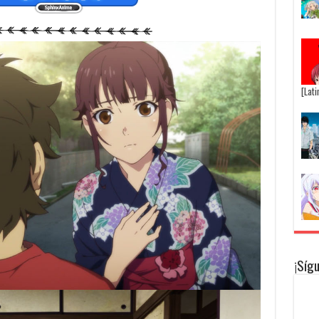
[Lat
¡Síg