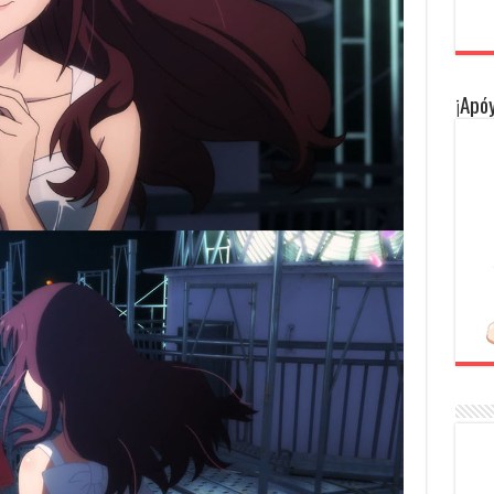
¡Apóy