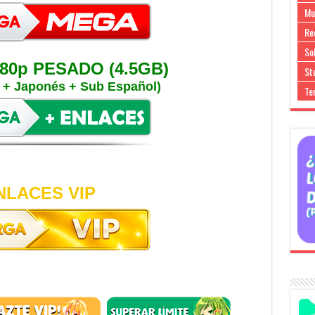
Mu
Re
So
80p PESADO (4.5GB)
Stu
o + Japonés + Sub Español)
Te
NLACES VIP