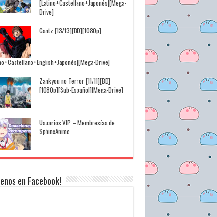
[Latino+Castellano+Japonés][Mega-
Drive]
Gantz [13/13][BD][1080p]
ino+Castellano+English+Japonés][Mega-Drive]
Zankyou no Terror [11/11][BD]
[1080p][Sub-Español][Mega-Drive]
Usuarios VIP – Membresías de
SphinxAnime
uenos en Facebook!