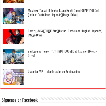
Mushoku Tensei III: Isekai Ittara Honki Dasu [06/14][1080p]
[Latino+Castellano+Japonés][Mega-Drive]
Gantz [13/13][BD][1080p][Latino+Castellano+English+Japonés]
[Mega-Drive]
Zankyou no Terror [11/11][BD][1080p][Sub-Español][Mega-
Drive]
Usuarios VIP – Membresías de SphinxAnime
¡Síguenos en Facebook!