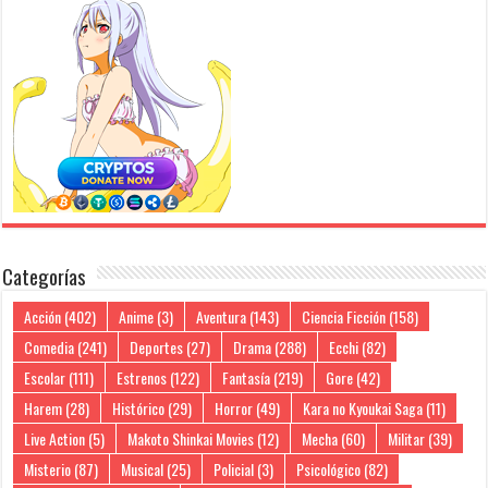
Categorías
Acción
(402)
Anime
(3)
Aventura
(143)
Ciencia Ficción
(158)
Comedia
(241)
Deportes
(27)
Drama
(288)
Ecchi
(82)
Escolar
(111)
Estrenos
(122)
Fantasía
(219)
Gore
(42)
Harem
(28)
Histórico
(29)
Horror
(49)
Kara no Kyoukai Saga
(11)
Live Action
(5)
Makoto Shinkai Movies
(12)
Mecha
(60)
Militar
(39)
Misterio
(87)
Musical
(25)
Policial
(3)
Psicológico
(82)