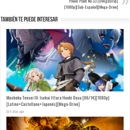
Power Plant No.33 [OVA][BDrip]
[1080p][Sub-Español][Mega-Drive]
También te puede interesar
Mushoku Tensei III: Isekai Ittara Honki Dasu [06/14][1080p]
[Latino+Castellano+Japonés][Mega-Drive]
5 días ago