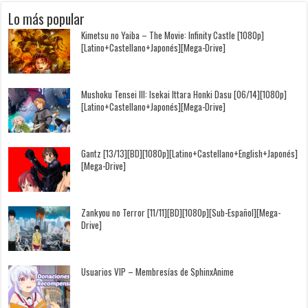
Lo más popular
Kimetsu no Yaiba – The Movie: Infinity Castle [1080p]
[Latino+Castellano+Japonés][Mega-Drive]
Mushoku Tensei III: Isekai Ittara Honki Dasu [06/14][1080p]
[Latino+Castellano+Japonés][Mega-Drive]
Gantz [13/13][BD][1080p][Latino+Castellano+English+Japonés]
[Mega-Drive]
Zankyou no Terror [11/11][BD][1080p][Sub-Español][Mega-
Drive]
Usuarios VIP – Membresías de SphinxAnime