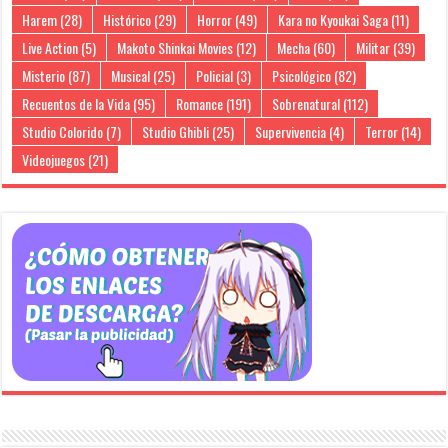
Harem
(28)
Histórico
(29)
Horror
(49)
Kara no Kyoukai Saga
(11)
Live Action
(5)
Makoto Shinkai Movies
(12)
Mecha
(60)
Militar
(39)
Misterio
(87)
Musical
(25)
Policial
(3)
Psicológico
(82)
Recuentos de la Vida
(95)
Romance
(191)
Sobrenatural
(112)
Studio Colorido
(7)
Studio Ghibli
(25)
Supervivencia
(4)
Terror
(14)
Videojuegos
(21)