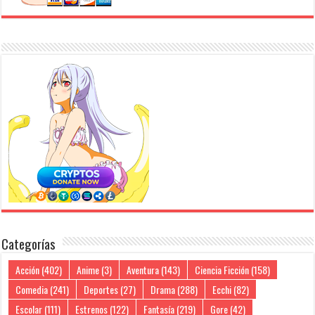
Categorías
Acción
(402)
Anime
(3)
Aventura
(143)
Ciencia Ficción
(158)
Comedia
(241)
Deportes
(27)
Drama
(288)
Ecchi
(82)
Escolar
(111)
Estrenos
(122)
Fantasía
(219)
Gore
(42)