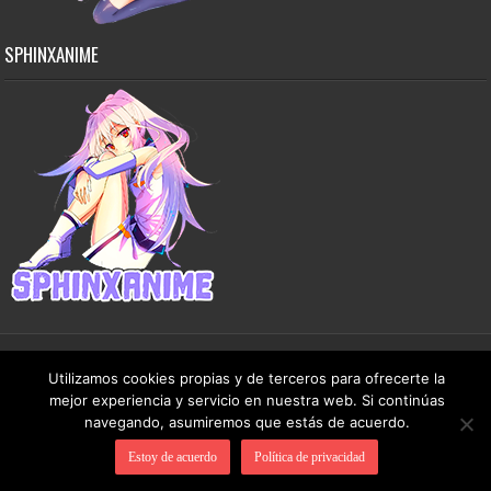
SPHINXANIME
Utilizamos cookies propias y de terceros para ofrecerte la
Copyright © 2015-2026 SphinxAnime - Este sitio no almacena ningún archivo en sus
mejor experiencia y servicio en nuestra web. Si continúas
servidores, solo comparte contenido de dominio público de manera gratuita.
navegando, asumiremos que estás de acuerdo.
Estoy de acuerdo
Política de privacidad