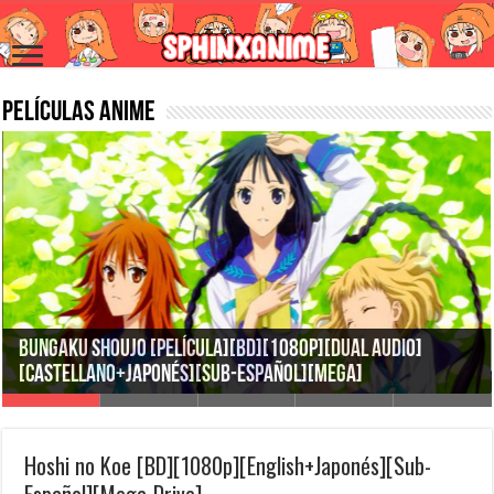
Películas Anime
Hoshi no Koe [BD][1080p][English+Japonés][Sub-
Dragon Quest: Your Story [BDrip][1080p]
Español][Mega-Drive]