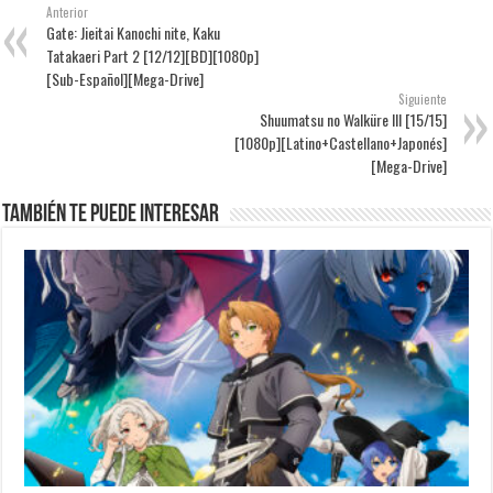
Anterior
Gate: Jieitai Kanochi nite, Kaku
Tatakaeri Part 2 [12/12][BD][1080p]
[Sub-Español][Mega-Drive]
Siguiente
Shuumatsu no Walküre III [15/15]
[1080p][Latino+Castellano+Japonés]
[Mega-Drive]
También te puede interesar