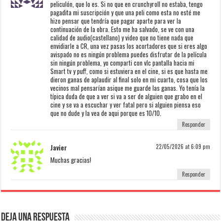
peliculón, que lo es. Si no que en crunchyroll no estaba, tengo
pagadita mi suscripción y que una peli como esta no esté me
hizo pensar que tendría que pagar aparte para ver la
continuación de la obra. Esto me ha salvado, se ve con una
calidad de audio(castellano) y video que no tiene nada que
envidiarle a CR, una vez pasas los acortadores que si eres algo
avispado no es ningún problema puedes disfrutar de la película
sin ningún problema, yo comparti con vlc pantalla hacia mi
Smart tv y puff, como si estuviera en el cine, si es que hasta me
dieron ganas de aplaudir al final solo en mi cuarto, cosa que los
vecinos mal pensarían asique me guarde las ganas. Yo tenía la
típica duda de que a ver si va a ser de alguien que grabo en el
cine y se va a escuchar y ver fatal pero si alguien piensa eso
que no dude y la vea de aqui porque es 10/10.
Responder
Javier
22/05/2026 at 6:09 pm
Muchas gracias!
Responder
Deja una respuesta