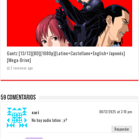
Gantz [13/13][BD][1080p][Latino+Castellano+English+Japonés]
[Mega-Drive]
2 semanas ago
59 Comentarios
cari
08/12/2025 at 3:10 pm
No hay audio latino :,v?
Responder