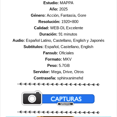
Estudio:
MAPPA
Año:
2025
Género:
Acción, Fantasía, Gore
Resolución:
1920×800
Calidad:
WEB-DL Excelente
Duración:
91
minutos
Audio:
Español Latino, Castellano, English y Japonés
Subtitulos:
Español, Castellano, English
Fansub:
Oficiales
Formato:
MKV
Peso:
5.7GB
Servidor:
Mega, Drive, Otros
Contraseña:
sphinxanimehd