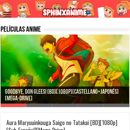
Películas Anime
Goodbye, Don Glees! [BD][1080p][Castellano+Japonés]
[Mega-Drive]
Aura Maryuuinkouga Saigo no Tatakai [BD][1080p]
[Sub-Español][Mega-Drive]