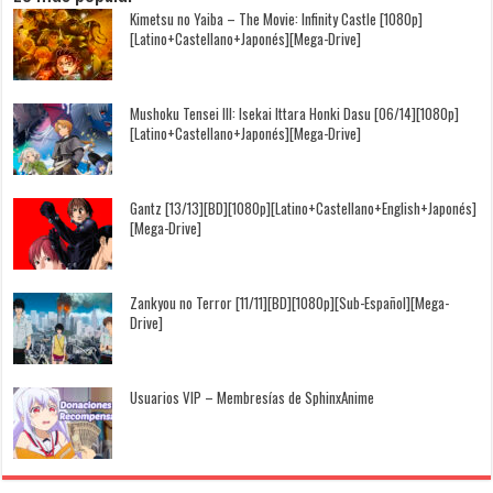
Kimetsu no Yaiba – The Movie: Infinity Castle [1080p]
[Latino+Castellano+Japonés][Mega-Drive]
Mushoku Tensei III: Isekai Ittara Honki Dasu [06/14][1080p]
[Latino+Castellano+Japonés][Mega-Drive]
Gantz [13/13][BD][1080p][Latino+Castellano+English+Japonés]
[Mega-Drive]
Zankyou no Terror [11/11][BD][1080p][Sub-Español][Mega-
Drive]
Usuarios VIP – Membresías de SphinxAnime