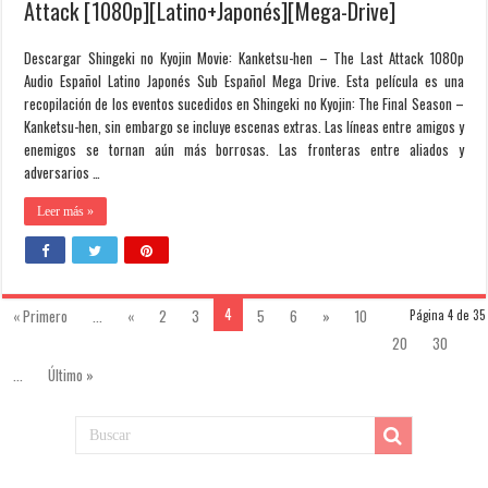
Attack [1080p][Latino+Japonés][Mega-Drive]
Descargar Shingeki no Kyojin Movie: Kanketsu-hen – The Last Attack 1080p
Audio Español Latino Japonés Sub Español Mega Drive. Esta película es una
recopilación de los eventos sucedidos en Shingeki no Kyojin: The Final Season –
Kanketsu-hen, sin embargo se incluye escenas extras. Las líneas entre amigos y
enemigos se tornan aún más borrosas. Las fronteras entre aliados y
adversarios …
Leer más »
4
« Primero
...
«
2
3
5
6
»
10
Página 4 de 35
20
30
...
Último »