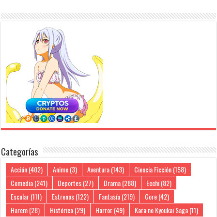
Categorías
Acción
(402)
Anime
(3)
Aventura
(143)
Ciencia Ficción
(158)
Comedia
(241)
Deportes
(27)
Drama
(288)
Ecchi
(82)
Escolar
(111)
Estrenos
(122)
Fantasía
(219)
Gore
(42)
Harem
(28)
Histórico
(29)
Horror
(49)
Kara no Kyoukai Saga
(11)