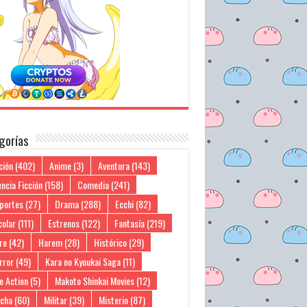
gorías
ción
(402)
Anime
(3)
Aventura
(143)
ncia Ficción
(158)
Comedia
(241)
portes
(27)
Drama
(288)
Ecchi
(82)
colar
(111)
Estrenos
(122)
Fantasía
(219)
re
(42)
Harem
(28)
Histórico
(29)
rror
(49)
Kara no Kyoukai Saga
(11)
e Action
(5)
Makoto Shinkai Movies
(12)
cha
(60)
Militar
(39)
Misterio
(87)