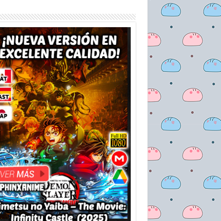
hildren [Película][BD][1080p][Latino+Castellano+Japonés][