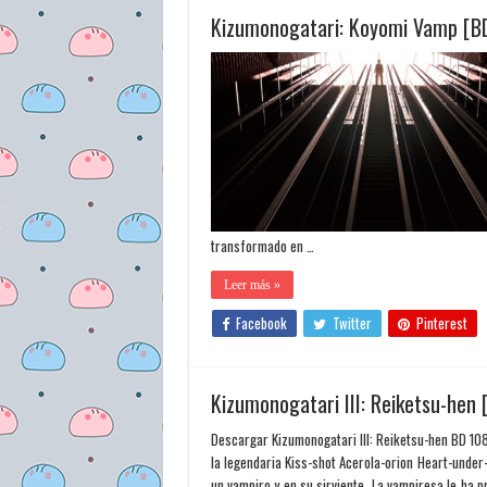
Kizumonogatari: Koyomi Vamp [B
transformado en …
Leer más »
Facebook
Twitter
Pinterest
Kizumonogatari III: Reiketsu-hen
Descargar Kizumonogatari III: Reiketsu-hen BD 10
la legendaria Kiss-shot Acerola-orion Heart-under
un vampiro y en su sirviente. La vampiresa le ha