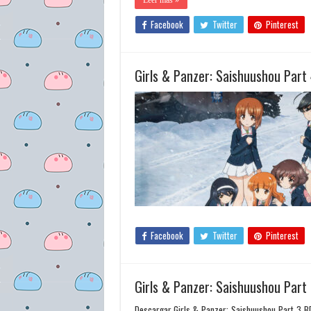
Leer más »
Facebook
Twitter
Pinterest
Girls & Panzer: Saishuushou Part
Facebook
Twitter
Pinterest
Girls & Panzer: Saishuushou Part
Descargar Girls & Panzer: Saishuushou Part 3 BD