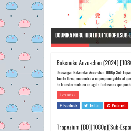
Dounika Naru Hibi [BD][1080p][Sub-
Bakeneko Anzu-chan (2024) [108
Descargar Bakeneko Anzu-chan 1080p Sub Españo
fuerte lluvia, encuentra a un pequeño gatito al q
ha transformado en un «gato fantasma» que puede 
Leer más »
Facebook
Twitter
Pinterest
Trapezium [BD][1080p][Sub-Espa