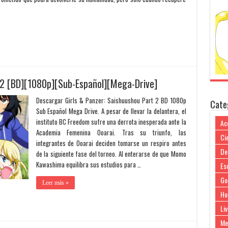
 2 [BD][1080p][Sub-Español][Mega-Drive]
Descargar Girls & Panzer: Saishuushou Part 2 BD 1080p
Cate
Sub Español Mega Drive. A pesar de llevar la delantera, el
instituto BC Freedom sufre una derrota inesperada ante la
Ac
Academia Femenina Ooarai. Tras su triunfo, las
Cie
integrantes de Ooarai deciden tomarse un respiro antes
De
de la siguiente fase del torneo. Al enterarse de que Momo
Kawashima equilibra sus estudios para …
Es
Go
Leer más »
Ho
Liv
Me