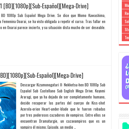
 1 [BD][1080p][Sub-Español][Mega-Drive]
Mu
Re
1 BD 1080p Sub Español Mega Drive. Se dice que Momo Kawashima,
So
a Femenina Ooarai, se ha visto obligada a repetir el curso. Tras fallar en
o en Ooarai parece incierto, y su situación dista mucho de ser deseable.
Stu
Te
 [BD][1080p][Sub-Español][Mega-Drive]
Descargar Kizumonogatari II: Nekketsu-hen BD 1080p Sub
Español Sub Castellano Sub English Mega Drive. Koyomi
Araragi, que ya ha dejado de ser completamente humano,
decide recuperar las partes del cuerpo de Kiss-shot
Acerola-orion Heart-under-blade que le fueron robadas
por tres poderosos cazadores de vampiros. Entre ellos se
encuentran Dramaturgie, un cazavampiros que es un
vampiro él mismo; Episode, un medio …