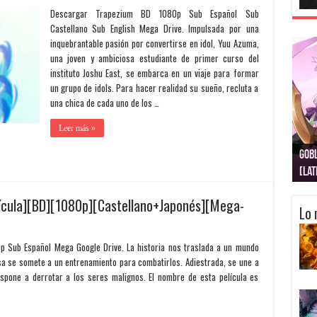
Descargar Trapezium BD 1080p Sub Español Sub
Castellano Sub English Mega Drive. Impulsada por una
inquebrantable pasión por convertirse en idol, Yuu Azuma,
una joven y ambiciosa estudiante de primer curso del
instituto Joshu East, se embarca en un viaje para formar
un grupo de idols. Para hacer realidad su sueño, recluta a
una chica de cada uno de los …
Leer más »
Getsuyoubi no Tawawa [12/12+Especiales][BD]
Gobl
[1080p][Sub-Español][Mega-Drive]
[La
elícula][BD][1080p][Castellano+Japonés][Mega-
Lo 
p Sub Español Mega Google Drive. La historia nos traslada a un mundo
a se somete a un entrenamiento para combatirlos. Adiestrada, se une a
spone a derrotar a los seres malignos. El nombre de esta película es