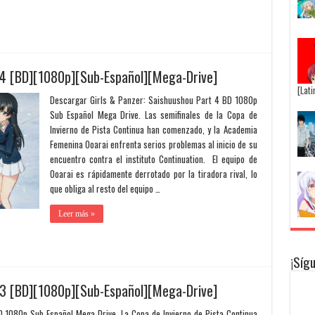
 4 [BD][1080p][Sub-Español][Mega-Drive]
[Lat
Descargar Girls & Panzer: Saishuushou Part 4 BD 1080p
Sub Español Mega Drive. Las semifinales de la Copa de
Invierno de Pista Continua han comenzado, y la Academia
Femenina Ooarai enfrenta serios problemas al inicio de su
encuentro contra el instituto Continuation. El equipo de
Ooarai es rápidamente derrotado por la tiradora rival, lo
que obliga al resto del equipo …
Leer más »
¡Síg
 3 [BD][1080p][Sub-Español][Mega-Drive]
 1080p Sub Español Mega Drive. La Copa de Invierno de Pista Continua