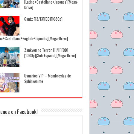
[Latino+Castellano+Japonés][Mega-
Drive]
Gantz [13/13][BD][1080p]
ino+Castellano+English+Japonés][Mega-Drive]
Zankyou no Terror [11/11][BD]
[1080p][Sub-Español][Mega-Drive]
Usuarios VIP – Membresías de
SphinxAnime
uenos en Facebook!