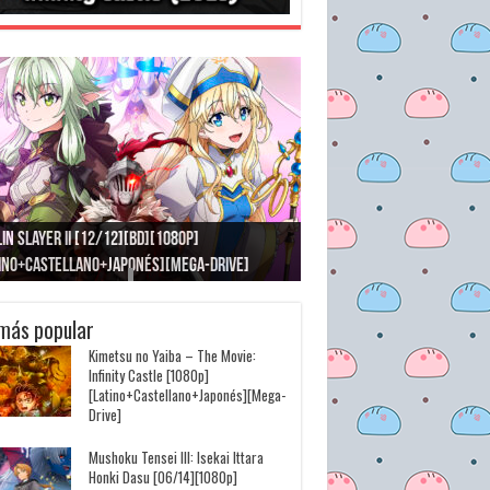
in Slayer II [12/12][BD][1080p]
Jujutsu Kaisen: Kaigyoku/G
tino+Castellano+Japonés][Mega-Drive]
[Latino+Japonés][Mega-Dri
más popular
Kimetsu no Yaiba – The Movie:
Infinity Castle [1080p]
[Latino+Castellano+Japonés][Mega-
Drive]
Mushoku Tensei III: Isekai Ittara
Honki Dasu [06/14][1080p]