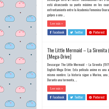
está alcanzando su punto máximo en los cuart
enfrentamiento entre la Academia Femenina Ooarai
golpes a una …
Leer más »
Facebook
Twitter
Pinterest
The Little Mermaid – La Sirenita
[Mega-Drive]
Descargar The Little Mermaid – La Sirenita (197
English Mega Drive. Esta película anime es una a
mismo nombre. La historia sigue a Marina, una
Durante una tormenta, …
Leer más »
Facebook
Twitter
Pinterest