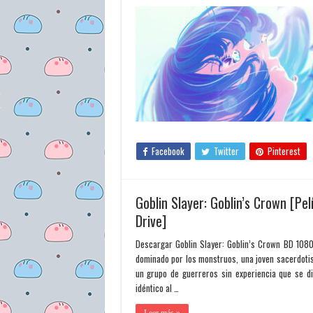
Facebook
Twitter
Pinterest
Goblin Slayer: Goblin’s Crown [P
Drive]
Descargar Goblin Slayer: Goblin’s Crown BD 1080
dominado por los monstruos, una joven sacerdotis
un grupo de guerreros sin experiencia que se di
idéntico al …