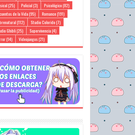
sical
(25)
Policial
(3)
Psicológico
(82)
cuentos de la Vida
(95)
Romance
(191)
brenatural
(112)
Studio Colorido
(7)
dio Ghibli
(25)
Supervivencia
(4)
rror
(14)
Videojuegos
(21)