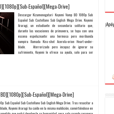
D][1080p][Sub-Español][Mega-Drive]
Descargar Kizumonogatari: Koyomi Vamp BD 1080p Sub
Español Sub Castellano Sub English Mega Drive. Koyomi
¡Apóy
Araragi, un estudiante de secundaria solitario que,
durante las vacaciones de primavera, se topa con una
escena espeluznante: una hermosa pero moribunda
vampira llamada Kiss-shot Acerola-orion Heart-under-
blade. Aterrorizado pero incapaz de ignorar su
sufrimiento, Koyomi le ofrece su ayuda, solo para ser
 [BD][1080p][Sub-Español][Mega-Drive]
80p Sub Español Sub Castellano Sub English Mega Drive. Tras resucitar a
-blade, Koyomi Araragi ha caído en la misma maldición, convirtiéndose en
 prometido que podrá devolverle su humanidad, pero solo cuando recupere