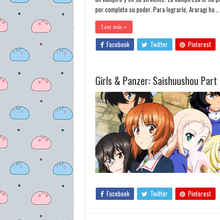
por completo su poder. Para lograrlo, Araragi ha …
Leer más »
Facebook
Twitter
Pinterest
Girls & Panzer: Saishuushou Part
Facebook
Twitter
Pinterest