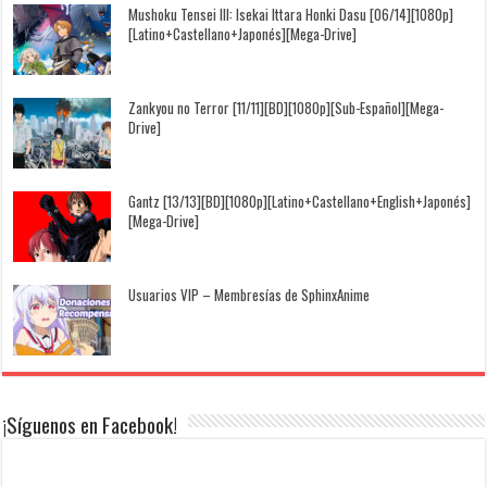
Mushoku Tensei III: Isekai Ittara Honki Dasu [06/14][1080p]
[Latino+Castellano+Japonés][Mega-Drive]
Zankyou no Terror [11/11][BD][1080p][Sub-Español][Mega-
Drive]
Gantz [13/13][BD][1080p][Latino+Castellano+English+Japonés]
[Mega-Drive]
Usuarios VIP – Membresías de SphinxAnime
¡Síguenos en Facebook!