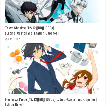
Tokyo Ghoul:re [12/12][BD][1080p]
[Latino+Castellano+English+Japonés]
08/07/2026
Horimiya: Piece [13/13][BD][1080p][Latino+Castellano+Japonés]
[Mega-Drive]