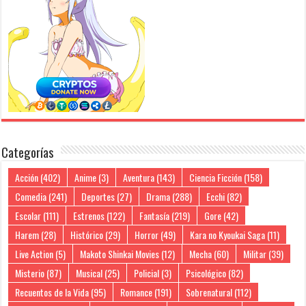
Categorías
Acción
(402)
Anime
(3)
Aventura
(143)
Ciencia Ficción
(158)
Comedia
(241)
Deportes
(27)
Drama
(288)
Ecchi
(82)
Escolar
(111)
Estrenos
(122)
Fantasía
(219)
Gore
(42)
Harem
(28)
Histórico
(29)
Horror
(49)
Kara no Kyoukai Saga
(11)
Live Action
(5)
Makoto Shinkai Movies
(12)
Mecha
(60)
Militar
(39)
Misterio
(87)
Musical
(25)
Policial
(3)
Psicológico
(82)
Recuentos de la Vida
(95)
Romance
(191)
Sobrenatural
(112)