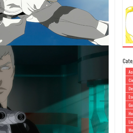
Cate
Ac
Cie
De
Es
Go
Ho
Liv
Me