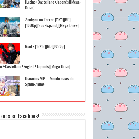
[Latino+Castellano+Japonés][Mega-
Drive]
Zankyou no Terror [11/11][BD]
[1080p][Sub-Español][Mega-Drive]
Gantz [13/13][BD][1080p]
ino+Castellano+English+Japonés][Mega-Drive]
Usuarios VIP – Membresías de
SphinxAnime
uenos en Facebook!