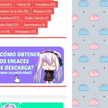
sical
(25)
Policial
(3)
Psicológico
(82)
cuentos de la Vida
(95)
Romance
(191)
brenatural
(112)
Studio Colorido
(7)
dio Ghibli
(25)
Supervivencia
(4)
rror
(14)
Videojuegos
(21)