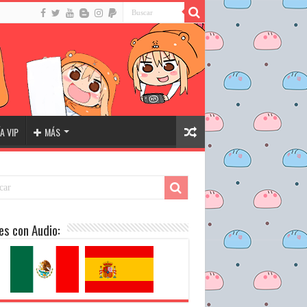
A VIP
MÁS
es con Audio: