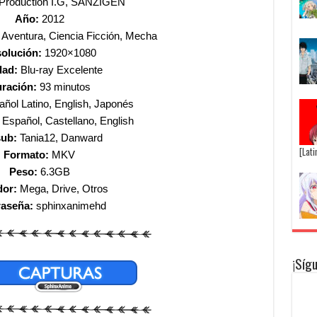
Production I.G, SANZIGEN
Año:
2012
 Aventura, Ciencia Ficción, Mecha
olución:
1920×1080
dad:
Blu-ray Excelente
ración:
93 minutos
ñol Latino, English, Japonés
Español, Castellano, English
ub:
Tania12, Danward
[Lat
Formato:
MKV
Peso:
6.3GB
dor:
Mega, Drive, Otros
raseña:
sphinxanimehd
¡Síg