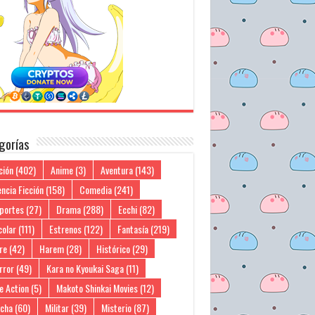
gorías
ción
(402)
Anime
(3)
Aventura
(143)
ncia Ficción
(158)
Comedia
(241)
portes
(27)
Drama
(288)
Ecchi
(82)
colar
(111)
Estrenos
(122)
Fantasía
(219)
re
(42)
Harem
(28)
Histórico
(29)
rror
(49)
Kara no Kyoukai Saga
(11)
e Action
(5)
Makoto Shinkai Movies
(12)
cha
(60)
Militar
(39)
Misterio
(87)