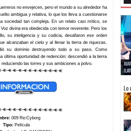
uerreros no envejecen, pero el mundo a su alrededor ha
uelto ambigua y relativa, lo que los lleva a cuestionarse
a sociedad tan compleja. En un relato casi mítico, se
Voz divina era obedecida con temor reverente. Pero los
o, su inteligencia y su codicia, desafiaron ese orden
e alcanzaban el cielo y al llenar la tierra de riquezas.
ndió su dominio destruyendo todo a su paso. Como
na última oportunidad de redención: descendió a la tierra
, reduciendo las torres y sus ambiciones a polvo.
Gobl
Juju
Kimi
Nuki
Kimi
Get
[La
[Lat
[La
[10
[Ca
[10
Lo 
mbre:
009 Re:Cyborg
Tipo:
Película