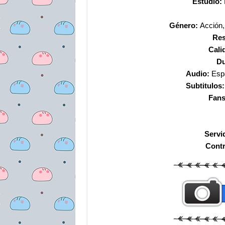
Estudio:
Género:
Acción,
Res
Cali
Du
Audio:
Espa
Subtitulos:
Fans
Servi
Cont