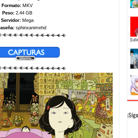
Formato:
MKV
Peso:
2.44 GB
Servidor:
Mega
raseña:
sphinxanimehd
[Lat
¡Síg