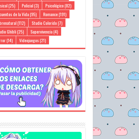
sical
(25)
Policial
(3)
Psicológico
(82)
cuentos de la Vida
(95)
Romance
(191)
brenatural
(112)
Studio Colorido
(7)
dio Ghibli
(25)
Supervivencia
(4)
rror
(14)
Videojuegos
(21)