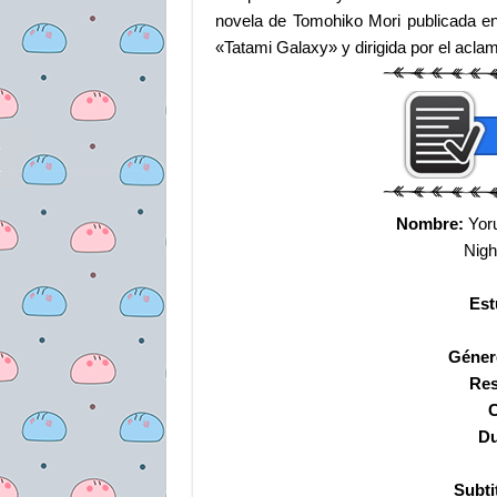
novela de Tomohiko Mori publicada en
«Tatami Galaxy» y dirigida por el ac
Nombre:
Yoru
Night
Est
Géner
Res
C
Du
Subti