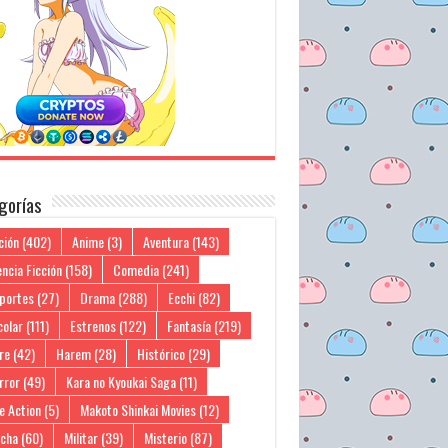
gorías
ción
(402)
Anime
(3)
Aventura
(143)
ncia Ficción
(158)
Comedia
(241)
portes
(27)
Drama
(288)
Ecchi
(82)
colar
(111)
Estrenos
(122)
Fantasía
(219)
re
(42)
Harem
(28)
Histórico
(29)
rror
(49)
Kara no Kyoukai Saga
(11)
e Action
(5)
Makoto Shinkai Movies
(12)
cha
(60)
Militar
(39)
Misterio
(87)