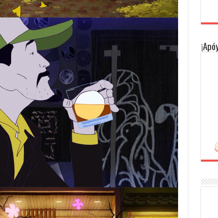
¡Apóy