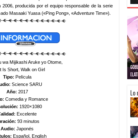
 2006, producida por el equipo responsable de la serie
lamado Masaaki Yuasa («Ping Pong», «Adventure Time»).
 wa Mijikashi Aruke yo Otome,
Gobl
Juju
Kimi
Nuki
Kimi
Get
 Is Short, Walk on Girl
[La
[Lat
[La
[10
[Ca
[10
Tipo:
Película
udio:
Science SARU
Lo 
Año:
2017
o:
Comedia y Romance
olución:
1920×1080
alidad:
Excelente
ración:
93 minutos
Audio:
Japonés
tulos:
Español, English