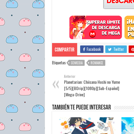
Facebook
Twitter
Compartir
Etiquetas
COMEDIA
ROMANCE
Anterior
Planetarian: Chiisana Hoshi no Yume
[5/5][BDrip][1080p][Sub-Español]
[Mega-Drive]
También te puede interesar