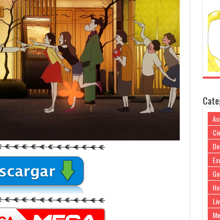
Cate
Ac
Cie
De
Es
Go
Ho
Liv
Me