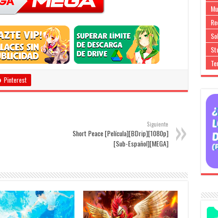
Mu
Re
So
Stu
Te
Pinterest
Siguiente
Short Peace [Película][BDrip][1080p]
[Sub-Español][MEGA]