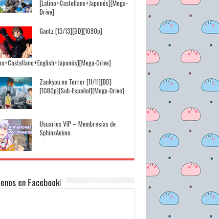
[Latino+Castellano+Japonés][Mega-
Drive]
Gantz [13/13][BD][1080p]
ino+Castellano+English+Japonés][Mega-Drive]
Zankyou no Terror [11/11][BD]
[1080p][Sub-Español][Mega-Drive]
Usuarios VIP – Membresías de
SphinxAnime
uenos en Facebook!