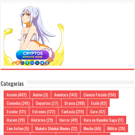
Categorías
Acción
(402)
Anime
(3)
Aventura
(143)
Ciencia Ficción
(158)
Comedia
(241)
Deportes
(27)
Drama
(288)
Ecchi
(82)
Escolar
(111)
Estrenos
(122)
Fantasía
(219)
Gore
(42)
Harem
(28)
Histórico
(29)
Horror
(49)
Kara no Kyoukai Saga
(11)
Live Action
(5)
Makoto Shinkai Movies
(12)
Mecha
(60)
Militar
(39)