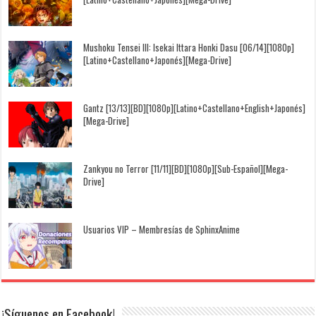
Mushoku Tensei III: Isekai Ittara Honki Dasu [06/14][1080p]
[Latino+Castellano+Japonés][Mega-Drive]
Gantz [13/13][BD][1080p][Latino+Castellano+English+Japonés]
[Mega-Drive]
Zankyou no Terror [11/11][BD][1080p][Sub-Español][Mega-
Drive]
Usuarios VIP – Membresías de SphinxAnime
¡Síguenos en Facebook!