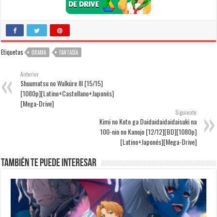
Etiquetas
DRAMA
FANTASÍA
Anterior
Shuumatsu no Walküre III [15/15]
[1080p][Latino+Castellano+Japonés]
[Mega-Drive]
Siguiente
Kimi no Koto ga Daidaidaidaidaisuki na
100-nin no Kanojo [12/12][BD][1080p]
[Latino+Japonés][Mega-Drive]
También te puede interesar