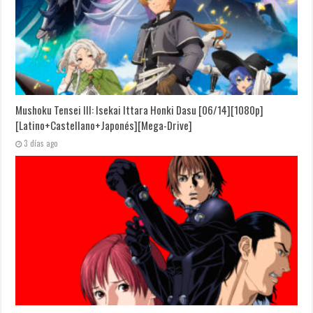
Mushoku Tensei III: Isekai Ittara Honki Dasu [06/14][1080p]
[Latino+Castellano+Japonés][Mega-Drive]
3 días ago