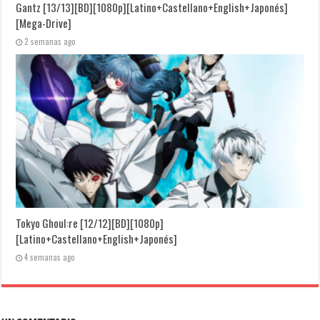
Gantz [13/13][BD][1080p][Latino+Castellano+English+Japonés]
[Mega-Drive]
2 semanas ago
Tokyo Ghoul:re [12/12][BD][1080p]
[Latino+Castellano+English+Japonés]
4 semanas ago