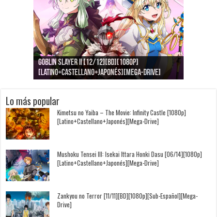
Goblin Slayer II [12/12][BD][1080p]
Jujutsu Kaisen: Kaigyoku/Gyokusetsu [1080p]
Kimi to, Nami ni Noretara [BD][1080p]
Nukitashi the Animation [11/11+OVAS][BD]
Kimi wa Houkago Insomnia [13/13][BD][1080p]
Getsuyoubi no Tawawa [12/12+Especiales][BD]
[Latino+Castellano+Japonés][Mega-Drive]
[Latino+Japonés][Mega-Drive]
[Latino+Castellano+Japonés][Mega-Drive]
[1080p][Sub-Español][Mega-Drive]
[Castellano+English+Japonés][Mega-Drive]
[1080p][Sub-Español][Mega-Drive]
Lo más popular
Kimetsu no Yaiba – The Movie: Infinity Castle [1080p]
[Latino+Castellano+Japonés][Mega-Drive]
Mushoku Tensei III: Isekai Ittara Honki Dasu [06/14][1080p]
[Latino+Castellano+Japonés][Mega-Drive]
Zankyou no Terror [11/11][BD][1080p][Sub-Español][Mega-
Drive]