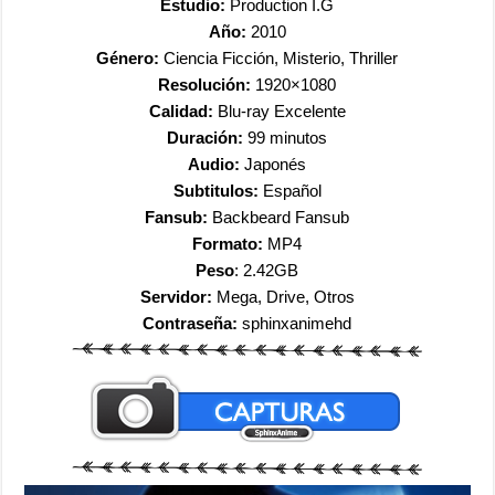
Estudio:
Production I.G
Año:
2010
Género:
Ciencia Ficción, Misterio, Thriller
Resolución:
1920×1080
Calidad:
Blu-ray Excelente
Duración:
99 minutos
Audio:
Japonés
Subtitulos:
Español
Fansub:
Backbeard Fansub
Formato:
MP4
Peso
: 2.42GB
Servidor:
Mega, Drive, Otros
Contraseña:
sphinxanimehd