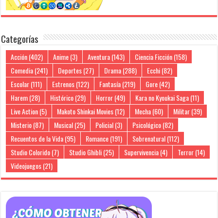
Categorías
Acción
(402)
Anime
(3)
Aventura
(143)
Ciencia Ficción
(158)
Comedia
(241)
Deportes
(27)
Drama
(288)
Ecchi
(82)
Escolar
(111)
Estrenos
(122)
Fantasía
(219)
Gore
(42)
Harem
(28)
Histórico
(29)
Horror
(49)
Kara no Kyoukai Saga
(11)
Live Action
(5)
Makoto Shinkai Movies
(12)
Mecha
(60)
Militar
(39)
Misterio
(87)
Musical
(25)
Policial
(3)
Psicológico
(82)
Recuentos de la Vida
(95)
Romance
(191)
Sobrenatural
(112)
Studio Colorido
(7)
Studio Ghibli
(25)
Supervivencia
(4)
Terror
(14)
Videojuegos
(21)