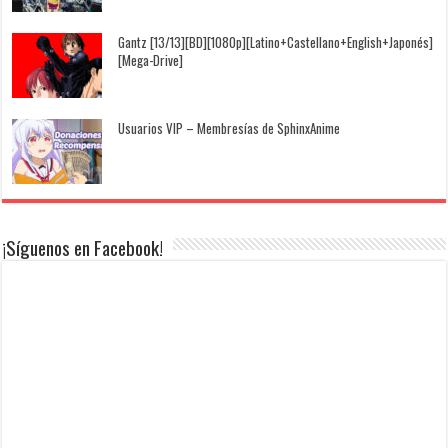
Gantz [13/13][BD][1080p][Latino+Castellano+English+Japonés]
[Mega-Drive]
Usuarios VIP – Membresías de SphinxAnime
¡Síguenos en Facebook!