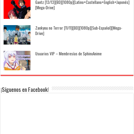
Gantz [13/13][BD][1080p][Latino+Castellano+English+Japonés]
[Mega-Drive]
Zankyou no Terror [11/11][BD][1080p][Sub-Español][Mega-
Drive]
Usuarios VIP – Membresías de SphinxAnime
¡Síguenos en Facebook!