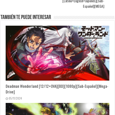
[Latino+English+Japonés][Sub-
Español][MEGA]
También te puede interesar
Deadman Wonderland [12/12+OVA][BD][1080p][Sub-Español][Mega-
Drive]
05/11/2024