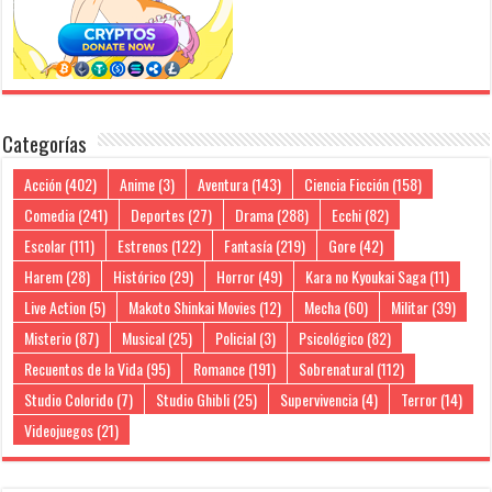
Categorías
Acción
(402)
Anime
(3)
Aventura
(143)
Ciencia Ficción
(158)
Comedia
(241)
Deportes
(27)
Drama
(288)
Ecchi
(82)
Escolar
(111)
Estrenos
(122)
Fantasía
(219)
Gore
(42)
Harem
(28)
Histórico
(29)
Horror
(49)
Kara no Kyoukai Saga
(11)
Live Action
(5)
Makoto Shinkai Movies
(12)
Mecha
(60)
Militar
(39)
Misterio
(87)
Musical
(25)
Policial
(3)
Psicológico
(82)
Recuentos de la Vida
(95)
Romance
(191)
Sobrenatural
(112)
Studio Colorido
(7)
Studio Ghibli
(25)
Supervivencia
(4)
Terror
(14)
Videojuegos
(21)