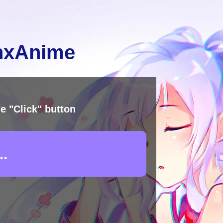
inxAnime
e "Click" button
.