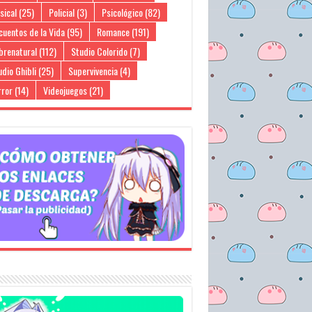
sical
(25)
Policial
(3)
Psicológico
(82)
cuentos de la Vida
(95)
Romance
(191)
brenatural
(112)
Studio Colorido
(7)
dio Ghibli
(25)
Supervivencia
(4)
rror
(14)
Videojuegos
(21)