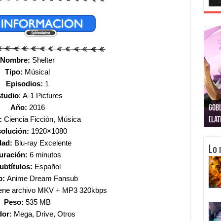
Nombre:
Shelter
Tipo:
Músical
Episodios:
1
tudio
: A-1 Pictures
Año:
2016
Gobl
Juju
Kimi
Nuki
Kimi
Get
:
Ciencia Ficción, Música
[La
[Lat
[La
[10
[Ca
[10
olución:
1920×1080
dad:
Blu-ray Excelente
Lo 
uración:
6 minutos
ubtítulos:
Español
b:
Anime Dream Fansub
ene archivo MKV + MP3 320kbps
Peso:
535 MB
dor:
Mega, Drive, Otros