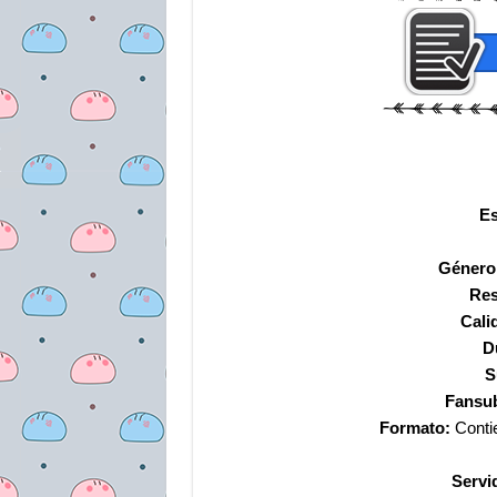
Es
Género
Res
Cali
D
S
Fansu
Formato:
Conti
Servi