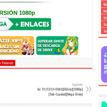
Mu
Re
RSIÓN 1080p
So
Stu
Te
Pinterest
Siguiente
Air TV [13/13+OVAS][BDrip][1080p]
[Sub-Español][Mega-Drive]