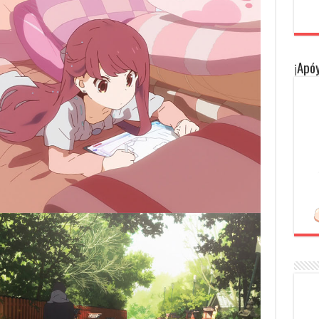
¡Apóy