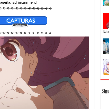
raseña:
sphinxanimehd
[Lat
¡Síg