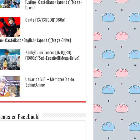
[Latino+Castellano+Japonés][Mega-
Drive]
Gantz [13/13][BD][1080p]
ino+Castellano+English+Japonés][Mega-Drive]
Zankyou no Terror [11/11][BD]
[1080p][Sub-Español][Mega-Drive]
Usuarios VIP – Membresías de
SphinxAnime
uenos en Facebook!