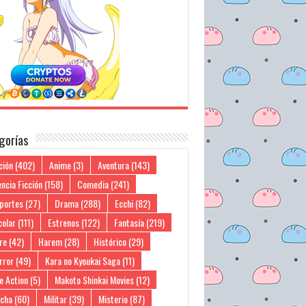
gorías
ción
(402)
Anime
(3)
Aventura
(143)
ncia Ficción
(158)
Comedia
(241)
portes
(27)
Drama
(288)
Ecchi
(82)
colar
(111)
Estrenos
(122)
Fantasía
(219)
re
(42)
Harem
(28)
Histórico
(29)
rror
(49)
Kara no Kyoukai Saga
(11)
e Action
(5)
Makoto Shinkai Movies
(12)
cha
(60)
Militar
(39)
Misterio
(87)