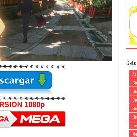
Cate
Ac
Cie
De
Es
RSIÓN 1080p
Go
Ho
Liv
Me