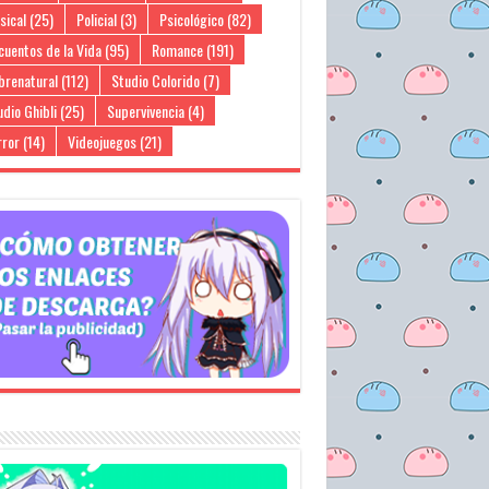
sical
(25)
Policial
(3)
Psicológico
(82)
cuentos de la Vida
(95)
Romance
(191)
brenatural
(112)
Studio Colorido
(7)
dio Ghibli
(25)
Supervivencia
(4)
rror
(14)
Videojuegos
(21)