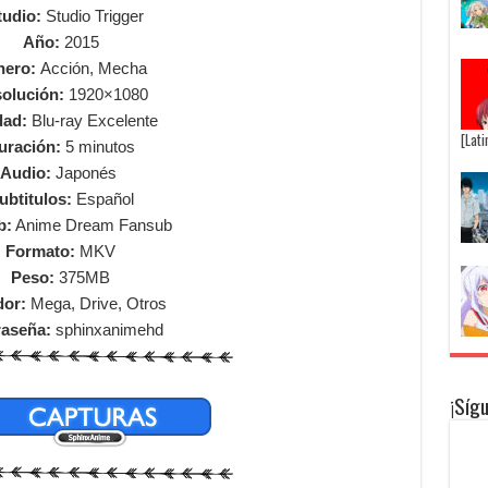
tudio:
Studio Trigger
Año:
2015
nero:
Acción, Mecha
olución:
1920×1080
dad:
Blu-ray Excelente
[Lat
uración:
5 minutos
Audio:
Japonés
ubtitulos:
Español
b:
Anime Dream Fansub
Formato:
MKV
Peso:
375MB
dor:
Mega, Drive, Otros
raseña:
sphinxanimehd
¡Síg