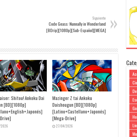
Siguiente
Code Geass: Nunnally in Wonderland
[BDrip][1080p][Sub-Español][MEGA]
Cate
Ac
Cie
De
aiser: Shitou! Ankoku Dai
Mazinger Z tai Ankoku
Es
n [BD][1080p]
Daishougun [BD][1080p]
Go
llano+English+Japonés]
[Latino+Castellano+Japonés]
Ho
Drive]
[Mega-Drive]
Liv
/2026
27/04/2026
Me