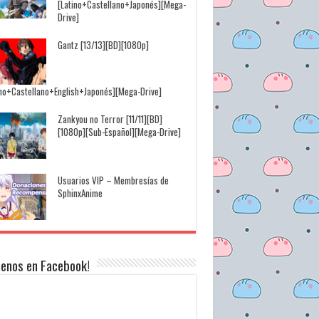
[Latino+Castellano+Japonés][Mega-
Drive]
Gantz [13/13][BD][1080p]
ino+Castellano+English+Japonés][Mega-Drive]
Zankyou no Terror [11/11][BD]
[1080p][Sub-Español][Mega-Drive]
Usuarios VIP – Membresías de
SphinxAnime
uenos en Facebook!