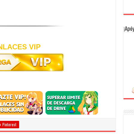
¡Apóy
NLACES VIP
Pinterest