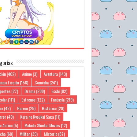
gorías
ción
(402)
Anime
(3)
Aventura
(143)
ncia Ficción
(158)
Comedia
(241)
portes
(27)
Drama
(288)
Ecchi
(82)
colar
(111)
Estrenos
(122)
Fantasía
(219)
re
(42)
Harem
(28)
Histórico
(29)
rror
(49)
Kara no Kyoukai Saga
(11)
e Action
(5)
Makoto Shinkai Movies
(12)
cha
(60)
Militar
(39)
Misterio
(87)