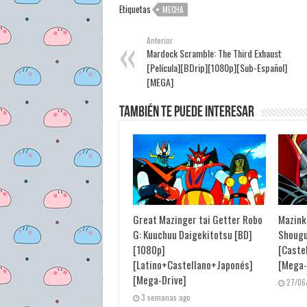
Etiquetas
MECHA
Anterior
Mardock Scramble: The Third Exhaust
[Película][BDrip][1080p][Sub-Español]
[MEGA]
También te puede interesar
Great Mazinger tai Getter Robo
Mazink
G: Kuuchuu Daigekitotsu [BD]
Shougu
[1080p]
[Caste
[Latino+Castellano+Japonés]
[Mega-
[Mega-Drive]
27/06
3 semanas ago