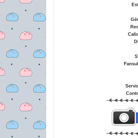
Es
Gé
Res
Cali
D
S
Fansu
Servi
Cont