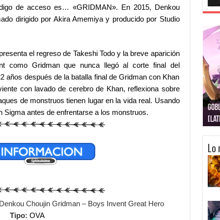
El código de acceso es… «GRIDMAN». En 2015, Denkou
mado dirigido por Akira Amemiya y producido por Studio
presenta el regreso de Takeshi Todo y la breve aparición
t como Gridman que nunca llegó al corte final del
22 años después de la batalla final de Gridman con Khan
irviente con lavado de cerebro de Khan, reflexiona sobre
ataques de monstruos tienen lugar en la vida real. Usando
Gobl
Juju
Kimi
Nuki
Kimi
Get
n Sigma antes de enfrentarse a los monstruos.
[La
[Lat
[La
[10
[Ca
[10
Lo 
Denkou Choujin Gridman – Boys Invent Great Hero
Tipo:
OVA