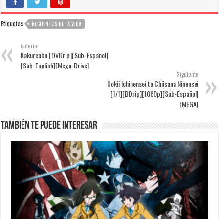
Etiquetas
RECUENTOS DE LA VIDA
Anterior
Kakurenbo [DVDrip][Sub-Español]
[Sub-English][Mega-Drive]
Siguiente
Ookii Ichinensei to Chiisana Ninensei
[1/1][BDrip][1080p][Sub-Español]
[MEGA]
También te puede interesar