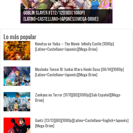
Goblin Slayer II [12/12][BD][1080p]
Jujutsu Kaisen: Kaigyoku/Gyokusetsu [1080p]
Kimi to, Nami ni Noretara [BD][1080p]
Nukitashi the Animation [11/11+OVAS][BD]
Kimi wa Houkago Insomnia [13/13][BD][1080p]
Getsuyoubi no Tawawa [12/12+Especiales][BD]
[Latino+Castellano+Japonés][Mega-Drive]
[Latino+Japonés][Mega-Drive]
[Latino+Castellano+Japonés][Mega-Drive]
[1080p][Sub-Español][Mega-Drive]
[Castellano+English+Japonés][Mega-Drive]
[1080p][Sub-Español][Mega-Drive]
Lo más popular
Kimetsu no Yaiba – The Movie: Infinity Castle [1080p]
[Latino+Castellano+Japonés][Mega-Drive]
Mushoku Tensei III: Isekai Ittara Honki Dasu [06/14][1080p]
[Latino+Castellano+Japonés][Mega-Drive]
Zankyou no Terror [11/11][BD][1080p][Sub-Español][Mega-
Drive]
Gantz [13/13][BD][1080p][Latino+Castellano+English+Japonés]
[Mega-Drive]