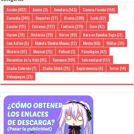
Acción
(402)
Anime
(3)
Aventura
(143)
Ciencia Ficción
(158)
Comedia
(241)
Deportes
(27)
Drama
(288)
Ecchi
(82)
Escolar
(111)
Estrenos
(122)
Fantasía
(219)
Gore
(42)
Harem
(28)
Histórico
(29)
Horror
(49)
Kara no Kyoukai Saga
(11)
Live Action
(5)
Makoto Shinkai Movies
(12)
Mecha
(60)
Militar
(39)
Misterio
(87)
Musical
(25)
Policial
(3)
Psicológico
(82)
Recuentos de la Vida
(95)
Romance
(191)
Sobrenatural
(112)
Studio Colorido
(7)
Studio Ghibli
(25)
Supervivencia
(4)
Terror
(14)
Videojuegos
(21)