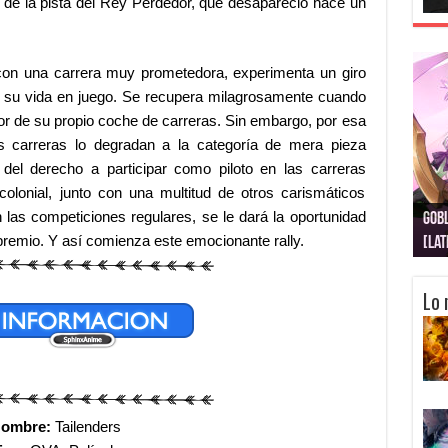
ds de la pista del Rey Perdedor, que desapareció hace un
con una carrera muy prometedora, experimenta un giro
 su vida en juego. Se recupera milagrosamente cuando
r de su propio coche de carreras. Sin embargo, por esa
s carreras lo degradan a la categoría de mera pieza
del derecho a participar como piloto en las carreras
colonial, junto con una multitud de otros carismáticos
n las competiciones regulares, se le dará la oportunidad
Gobl
Juju
Kimi
Nuki
Kimi
Get
l premio. Y así comienza este emocionante rally.
[La
[Lat
[La
[10
[Ca
[10
Lo 
ombre:
Tailenders