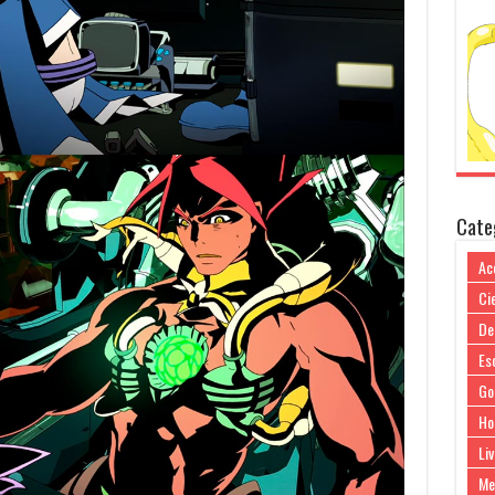
Cate
Ac
Cie
De
Es
Go
Ho
Liv
Me