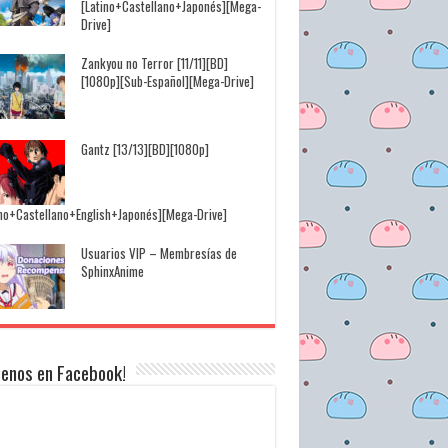
[Latino+Castellano+Japonés][Mega-
Drive]
Zankyou no Terror [11/11][BD]
[1080p][Sub-Español][Mega-Drive]
Gantz [13/13][BD][1080p]
ino+Castellano+English+Japonés][Mega-Drive]
Usuarios VIP – Membresías de
SphinxAnime
uenos en Facebook!