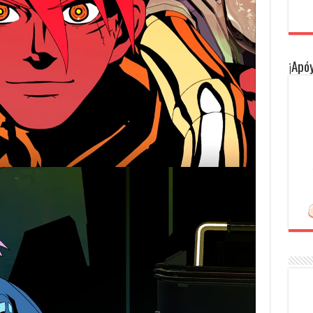
¡Apóy