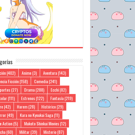
gorías
ción
(402)
Anime
(3)
Aventura
(143)
ncia Ficción
(158)
Comedia
(241)
portes
(27)
Drama
(288)
Ecchi
(82)
colar
(111)
Estrenos
(122)
Fantasía
(219)
re
(42)
Harem
(28)
Histórico
(29)
rror
(49)
Kara no Kyoukai Saga
(11)
e Action
(5)
Makoto Shinkai Movies
(12)
cha
(60)
Militar
(39)
Misterio
(87)