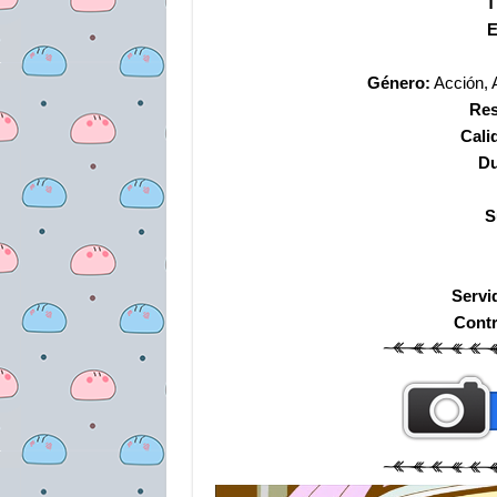
T
E
Género:
Acción, 
Res
Cali
Du
S
Servi
Cont