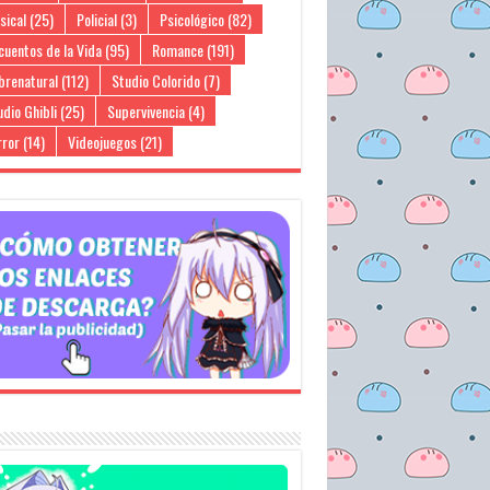
sical
(25)
Policial
(3)
Psicológico
(82)
cuentos de la Vida
(95)
Romance
(191)
brenatural
(112)
Studio Colorido
(7)
dio Ghibli
(25)
Supervivencia
(4)
rror
(14)
Videojuegos
(21)