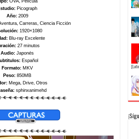
ipo:
OVA
, Película
studio:
Picograph
Año:
2009
Aventura, Carreras, Ciencia Ficción
olución:
1920×1080
dad:
Blu-ray Excelente
ración:
27 minutos
Audio:
Japonés
ubtitulos:
Español
[Lat
Formato:
MKV
Peso:
850MB
dor:
Mega, Drive, Otros
raseña:
sphinxanimehd
¡Síg