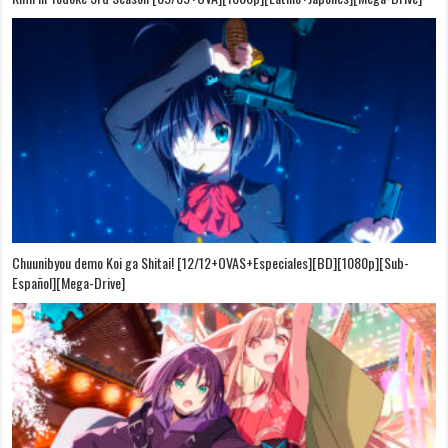
Chuunibyou demo Koi ga Shitai! [12/12+OVAS+Especiales][BD][1080p][Sub-
Español][Mega-Drive]