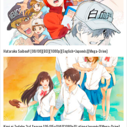
Hataraku Saibou!! [08/08][BD][1080p][English+Japonés][Mega-Drive]
Kimi ni Todoke 3rd Season [05/05+OVA][1080p][Latino+Japonés][Mega-Drive]