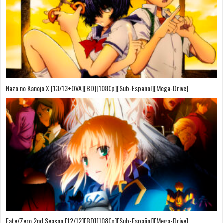
Nazo no Kanojo X [13/13+OVA][BD][1080p][Sub-Español][Mega-Drive]
Fate/Zero 2nd Season [12/12][BD][1080p][Sub-Español][Mega-Drive]