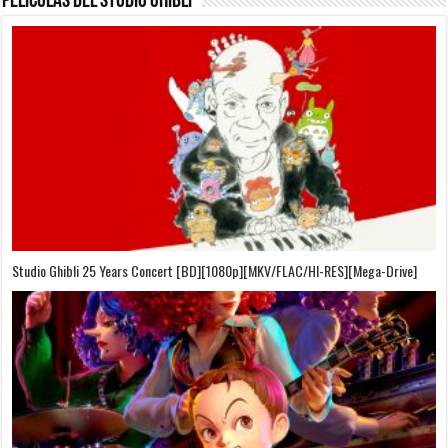
Películas del Studio Ghibli
On Your Mark [OVA][BDrip][1080p][Sub-Español][Sub-English][MEGA]