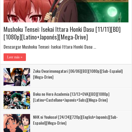
Mushoku Tensei: Isekai Ittara Honki Dasu [11/11][BD]
[1080p][Latino+Japonés][Mega-Drive]
Descargar Mushoku Tensei: Isekai Ittara Honki Dasu …
Leer más »
Zoku Owarimonogatari [06/06][BD][1080p][Sub-Español]
[Mega-Drive]
Boku no Hero Academia [13/13+OVA][BD][1080p]
[Latino+Castellano+Japonés+Subs][Mega-Drive]
NHK ni Youkoso! [24/24][720p][English+Japonés][Sub-
Español][Mega-Drive]