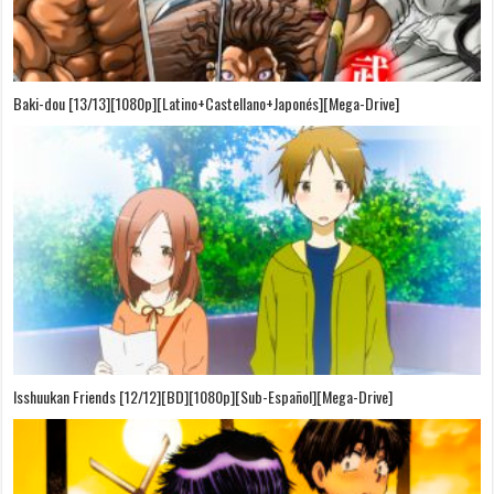
Baki-dou [13/13][1080p][Latino+Castellano+Japonés][Mega-Drive]
Isshuukan Friends [12/12][BD][1080p][Sub-Español][Mega-Drive]