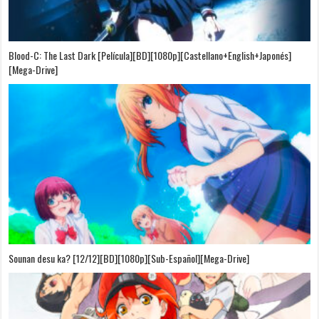
Blood-C: The Last Dark [Película][BD][1080p][Castellano+English+Japonés]
[Mega-Drive]
Sounan desu ka? [12/12][BD][1080p][Sub-Español][Mega-Drive]