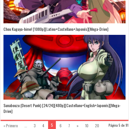
Chou Kaguya-hime! [1080p][Latino+Castellano+Japonés][Mega-Drive]
Sunabouzu (Desert Punk) [24/24][480p][Castellano+English+Japonés][Mega-
Drive]
5
« Primero
...
3
4
6
7
»
10
20
Página 5 de 91