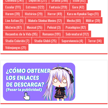
Comedia
(241)
Deportes
(27)
Drama
(288)
Ecchi
(82)
Escolar
(111)
Estrenos
(122)
Fantasía
(219)
Gore
(42)
Harem
(28)
Histórico
(29)
Horror
(49)
Kara no Kyoukai Saga
(11)
Live Action
(5)
Makoto Shinkai Movies
(12)
Mecha
(60)
Militar
(39)
Misterio
(87)
Musical
(25)
Policial
(3)
Psicológico
(82)
Recuentos de la Vida
(95)
Romance
(191)
Sobrenatural
(112)
Studio Colorido
(7)
Studio Ghibli
(25)
Supervivencia
(4)
Terror
(14)
Videojuegos
(21)