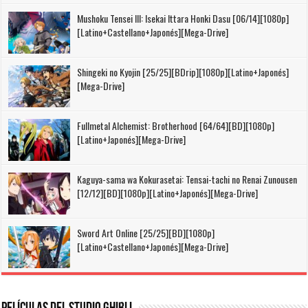
Mushoku Tensei III: Isekai Ittara Honki Dasu [06/14][1080p]
[Latino+Castellano+Japonés][Mega-Drive]
Shingeki no Kyojin [25/25][BDrip][1080p][Latino+Japonés]
[Mega-Drive]
Fullmetal Alchemist: Brotherhood [64/64][BD][1080p]
[Latino+Japonés][Mega-Drive]
Kaguya-sama wa Kokurasetai: Tensai-tachi no Renai Zunousen
[12/12][BD][1080p][Latino+Japonés][Mega-Drive]
Sword Art Online [25/25][BD][1080p]
[Latino+Castellano+Japonés][Mega-Drive]