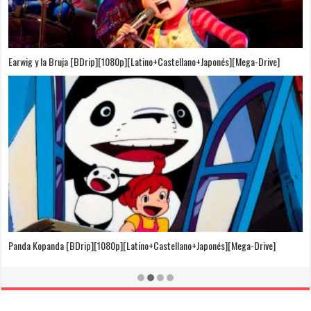
Puedo Escuchar el Mar [Película][BDrip][1080p][Dual Audio]
[Castellano+Japonés][Sub-Español][MEGA]
El Cuento de la Princesa Kaguya [BDrip][1080p][Latino+Castellano+Japonés]
[Mega-Drive]