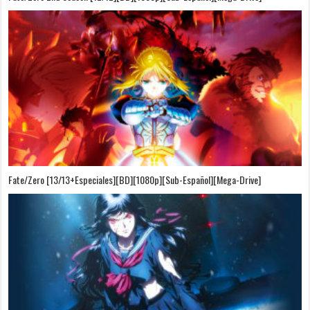
Fate/Zero [13/13+Especiales][BD][1080p][Sub-Español][Mega-Drive]