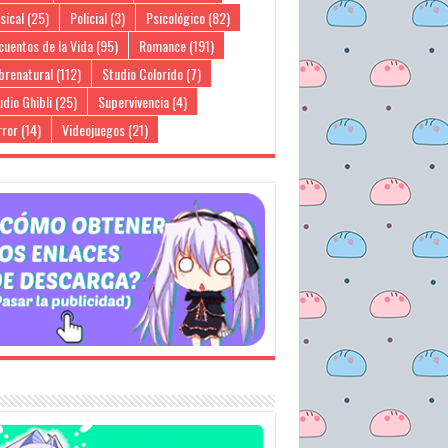
sical
(25)
Policial
(3)
Psicológico
(82)
cuentos de la Vida
(95)
Romance
(191)
brenatural
(112)
Studio Colorido
(7)
dio Ghibli
(25)
Supervivencia
(4)
rror
(14)
Videojuegos
(21)