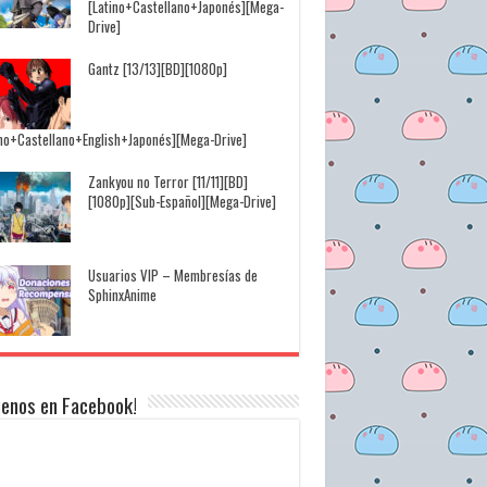
[Latino+Castellano+Japonés][Mega-
Drive]
Gantz [13/13][BD][1080p]
ino+Castellano+English+Japonés][Mega-Drive]
Zankyou no Terror [11/11][BD]
[1080p][Sub-Español][Mega-Drive]
Usuarios VIP – Membresías de
SphinxAnime
uenos en Facebook!