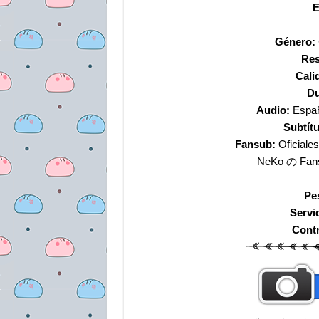
E
Género:
Res
Cali
Du
Audio:
Españo
Subtít
Fansub:
Oficiale
NeKo の Fansu
Pe
Servi
Cont