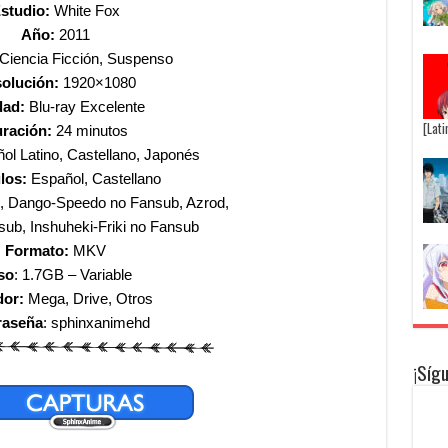
studio:
White Fox
Año:
2011
Ciencia Ficción, Suspenso
olución:
1920×1080
dad:
Blu-ray Excelente
[Lat
ración:
24 minutos
l Latino, Castellano, Japonés
ulos:
Español, Castellano
s, Dango-Speedo no Fansub, Azrod,
b, Inshuheki-Friki no Fansub
Formato:
MKV
so
: 1.7GB – Variable
dor:
Mega, Drive, Otros
raseña
: sphinxanimehd
¡Síg