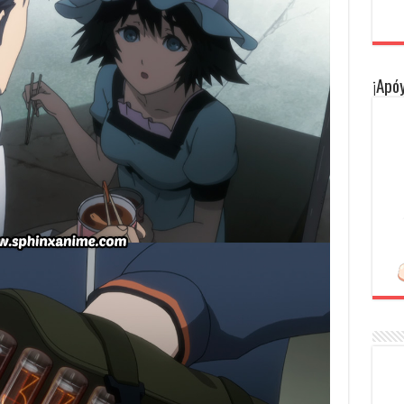
¡Apóy