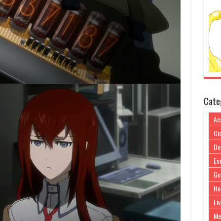
Cate
Ac
Cie
De
Es
Go
Ho
Liv
Me