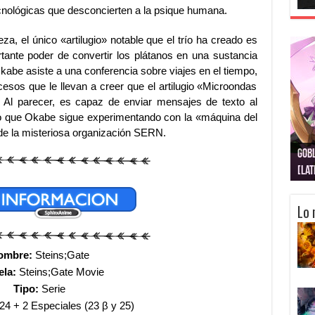
cnológicas que desconcierten a la psique humana.
a, el único «artilugio» notable que el trío ha creado es
tante poder de convertir los plátanos en una sustancia
abe asiste a una conferencia sobre viajes en el tiempo,
esos que le llevan a creer que el artilugio «Microondas
 Al parecer, es capaz de enviar mensajes de texto al
 lo que Okabe sigue experimentando con la «máquina del
n de la misteriosa organización SERN.
Gobl
Juju
Kimi
Nuki
Kimi
Get
[La
[Lat
[La
[10
[Ca
[10
Lo 
ombre:
Steins;Gate
ela:
Steins;Gate Movie
Tipo:
Serie
24 + 2 Especiales (23 β y 25)