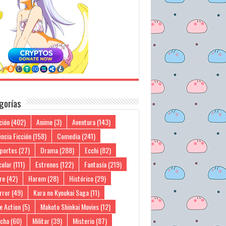
gorías
ción
(402)
Anime
(3)
Aventura
(143)
ncia Ficción
(158)
Comedia
(241)
portes
(27)
Drama
(288)
Ecchi
(82)
colar
(111)
Estrenos
(122)
Fantasía
(219)
re
(42)
Harem
(28)
Histórico
(29)
rror
(49)
Kara no Kyoukai Saga
(11)
e Action
(5)
Makoto Shinkai Movies
(12)
cha
(60)
Militar
(39)
Misterio
(87)