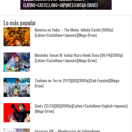
[Latino+Castellano+Japonés][Mega-Drive]
[Latino+Japonés][Mega-Drive]
[Latino+Castellano+Japonés][Mega-Drive]
[1080p][Sub-Español][Mega-Drive]
[Castellano+English+Japonés][Mega-Drive]
[1080p][Sub-Español][Mega-Drive]
Lo más popular
Kimetsu no Yaiba – The Movie: Infinity Castle [1080p]
[Latino+Castellano+Japonés][Mega-Drive]
Mushoku Tensei III: Isekai Ittara Honki Dasu [06/14][1080p]
[Latino+Castellano+Japonés][Mega-Drive]
Zankyou no Terror [11/11][BD][1080p][Sub-Español][Mega-
Drive]
Gantz [13/13][BD][1080p][Latino+Castellano+English+Japonés]
[Mega-Drive]
Usuarios VIP – Membresías de SphinxAnime