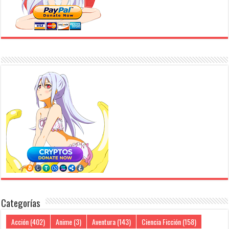
Categorías
Acción
(402)
Anime
(3)
Aventura
(143)
Ciencia Ficción
(158)