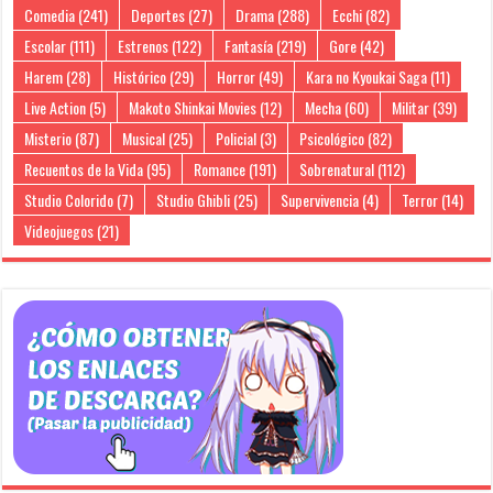
Comedia
(241)
Deportes
(27)
Drama
(288)
Ecchi
(82)
Escolar
(111)
Estrenos
(122)
Fantasía
(219)
Gore
(42)
Harem
(28)
Histórico
(29)
Horror
(49)
Kara no Kyoukai Saga
(11)
Live Action
(5)
Makoto Shinkai Movies
(12)
Mecha
(60)
Militar
(39)
Misterio
(87)
Musical
(25)
Policial
(3)
Psicológico
(82)
Recuentos de la Vida
(95)
Romance
(191)
Sobrenatural
(112)
Studio Colorido
(7)
Studio Ghibli
(25)
Supervivencia
(4)
Terror
(14)
Videojuegos
(21)