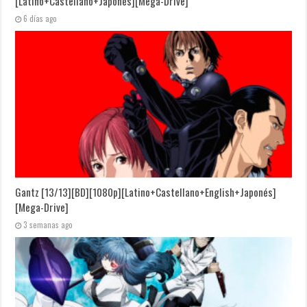
[Latino+Castellano+Japonés][Mega-Drive]
6 días ago
Gantz [13/13][BD][1080p][Latino+Castellano+English+Japonés]
[Mega-Drive]
3 semanas ago