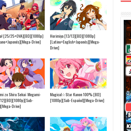
a! [25/25+OVA][BD][1080p]
Horimiya [13/13][BD][1080p]
lano+Japonés][Mega-Drive]
[Latino+English+Japonés][Mega-
Drive]
mi zo Shiru Sekai: Megami-
Magical☆Star Kanon 100% [BD]
/12][BD][1080p][Sub-
[1080p][Sub-Español][Mega-Drive]
][Mega-Drive]