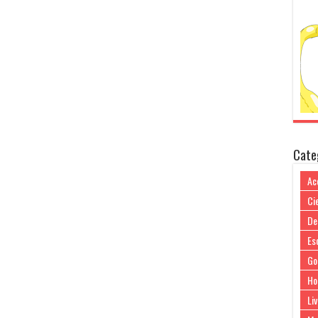
Cate
Ac
Cie
De
Es
Go
Ho
Liv