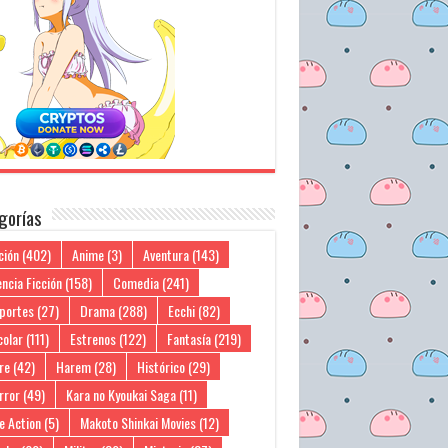
gorías
ción
(402)
Anime
(3)
Aventura
(143)
ncia Ficción
(158)
Comedia
(241)
portes
(27)
Drama
(288)
Ecchi
(82)
colar
(111)
Estrenos
(122)
Fantasía
(219)
re
(42)
Harem
(28)
Histórico
(29)
rror
(49)
Kara no Kyoukai Saga
(11)
e Action
(5)
Makoto Shinkai Movies
(12)