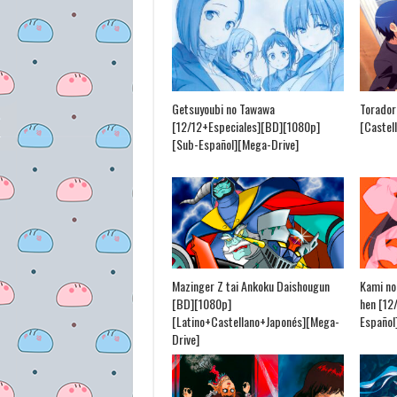
Getsuyoubi no Tawawa
Torador
[12/12+Especiales][BD][1080p]
[Castel
[Sub-Español][Mega-Drive]
Mazinger Z tai Ankoku Daishougun
Kami no
[BD][1080p]
hen [12
[Latino+Castellano+Japonés][Mega-
Español
Drive]