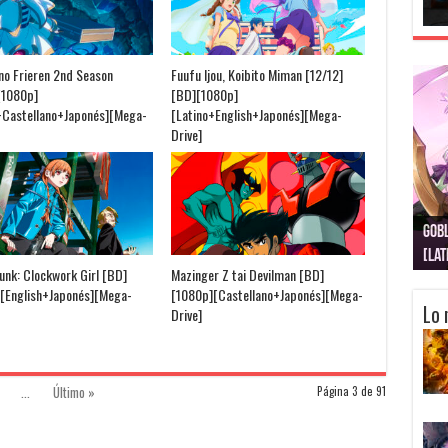
no Frieren 2nd Season
Fuufu Ijou, Koibito Miman [12/12]
[1080p]
[BD][1080p]
+Castellano+Japonés][Mega-
[Latino+English+Japonés][Mega-
Drive]
Gobl
Juju
Kimi
Nuki
Kimi
Get
[La
[Lat
[La
[10
[Ca
[10
Punk: Clockwork Girl [BD]
Mazinger Z tai Devilman [BD]
[English+Japonés][Mega-
[1080p][Castellano+Japonés][Mega-
Lo 
Drive]
...
Último »
Página 3 de 91