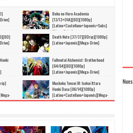
D]
Boku no Hero Academia
Drive]
[13/13+OVA][BD][1080p]
[Latino+Castellano+Japonés+Subs]
[Mega-Drive]
6][BD]
Death Note [37/37][BDrip][1080p]
Drive]
[Latino+Japonés][Mega-Drive]
 Honki
Fullmetal Alchemist: Brotherhood
[64/64][BD][1080p]
]
[Latino+Japonés][Mega-Drive]
Nues
rip]
Mushoku Tensei III: Isekai Ittara
Honki Dasu [06/14][1080p]
][Mega-
[Latino+Castellano+Japonés][Mega-
Drive]