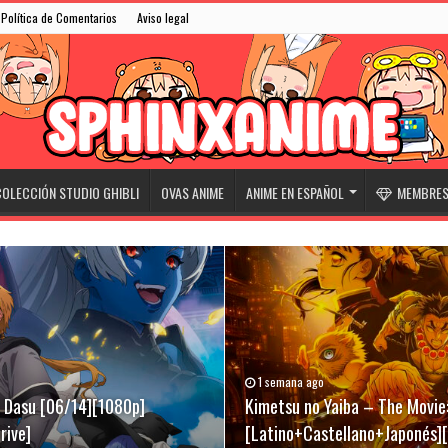
Política de Comentarios
Aviso legal
OLECCIÓN STUDIO GHIBLI
OVAS ANIME
ANIME EN ESPAÑOL
MEMBRESÍ
1 semana ago
31/05/2026
07/03/2026
ki Dasu [06/14][1080p]
][Latino+Castellano+Japonés]
[Latino+Castellano+Japonés]
Kimetsu no Yaiba – The Movie:
Niwatori Fighter (Rooster Fig
Evangelion Broadcast 30th An
rive]
[Latino+Castellano+Japonés]
[Latino+English+Japonés][Meg
[Sub-Español][Mega-Drive]