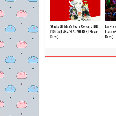
Studio Ghibli 25 Years Concert [BD]
Earwig 
[1080p][MKV/FLAC/HI-RES][Mega-
[Latino
Drive]
Drive]