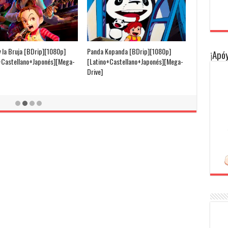
y la Bruja [BDrip][1080p]
Panda Kopanda [BDrip][1080p]
¡Apóy
+Castellano+Japonés][Mega-
[Latino+Castellano+Japonés][Mega-
Drive]