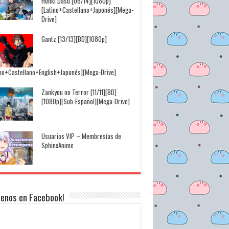
Honki Dasu [06/14][1080p]
[Latino+Castellano+Japonés][Mega-
Drive]
Gantz [13/13][BD][1080p]
ino+Castellano+English+Japonés][Mega-Drive]
Zankyou no Terror [11/11][BD]
[1080p][Sub-Español][Mega-Drive]
Usuarios VIP – Membresías de
SphinxAnime
uenos en Facebook!