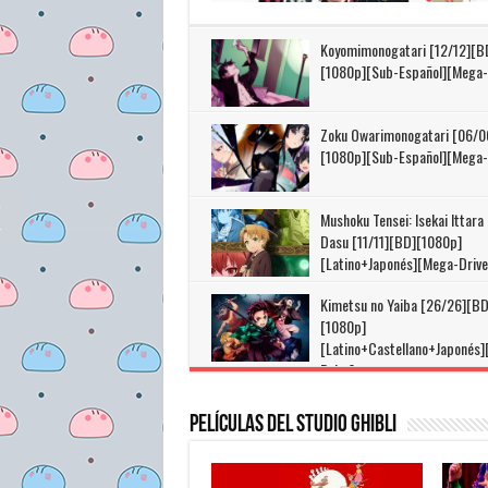
Koyomimonogatari [12/12][B
[1080p][Sub-Español][Mega-
Zoku Owarimonogatari [06/0
[1080p][Sub-Español][Mega-
Mushoku Tensei: Isekai Ittara
Dasu [11/11][BD][1080p]
[Latino+Japonés][Mega-Drive
Kimetsu no Yaiba [26/26][BD
[1080p]
[Latino+Castellano+Japonés
Drive]
Películas del Studio Ghibli