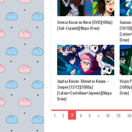
Umezu Kazuo no Noroi [DVD][480p]
Sousou 
[Sub-Español][Mega-Drive]
[10/10]
[Latino
Drive]
Jujutsu Kaisen: Shimetsu Kaiyuu –
Virgin 
Zenpen [12/12][1080p]
[1080p]
[Latino+Castellano+Japonés][Mega-
Drive]
Drive]
3
1
2
4
5
»
10
20
30