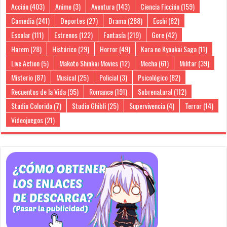
Acción
(403)
Anime
(3)
Aventura
(143)
Ciencia Ficción
(159)
Comedia
(241)
Deportes
(27)
Drama
(288)
Ecchi
(82)
Escolar
(111)
Estrenos
(122)
Fantasía
(219)
Gore
(42)
Harem
(28)
Histórico
(29)
Horror
(49)
Kara no Kyoukai Saga
(11)
Live Action
(5)
Makoto Shinkai Movies
(12)
Mecha
(61)
Militar
(39)
Misterio
(87)
Musical
(25)
Policial
(3)
Psicológico
(82)
Recuentos de la Vida
(95)
Romance
(191)
Sobrenatural
(112)
Studio Colorido
(7)
Studio Ghibli
(25)
Supervivencia
(4)
Terror
(14)
Videojuegos
(21)