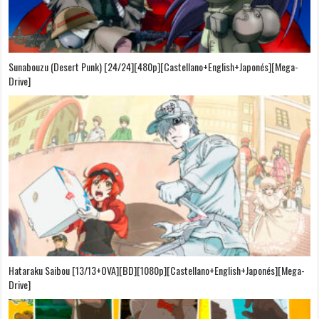
Sunabouzu (Desert Punk) [24/24][480p][Castellano+English+Japonés][Mega-
Drive]
Hataraku Saibou [13/13+OVA][BD][1080p][Castellano+English+Japonés][Mega-
Drive]