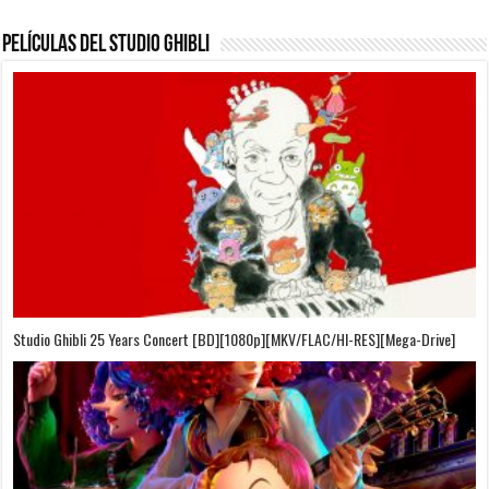
Películas del Studio Ghibli
On Your Mark [OVA][BDrip][1080p][Sub-Español][Sub-English][MEGA]