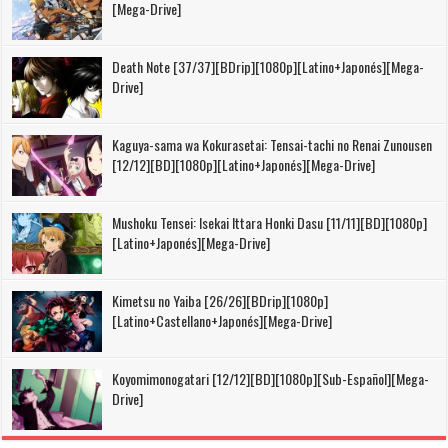
[Mega-Drive]
Death Note [37/37][BDrip][1080p][Latino+Japonés][Mega-
Drive]
Kaguya-sama wa Kokurasetai: Tensai-tachi no Renai Zunousen
[12/12][BD][1080p][Latino+Japonés][Mega-Drive]
Mushoku Tensei: Isekai Ittara Honki Dasu [11/11][BD][1080p]
[Latino+Japonés][Mega-Drive]
Kimetsu no Yaiba [26/26][BDrip][1080p]
[Latino+Castellano+Japonés][Mega-Drive]
Koyomimonogatari [12/12][BD][1080p][Sub-Español][Mega-
Drive]