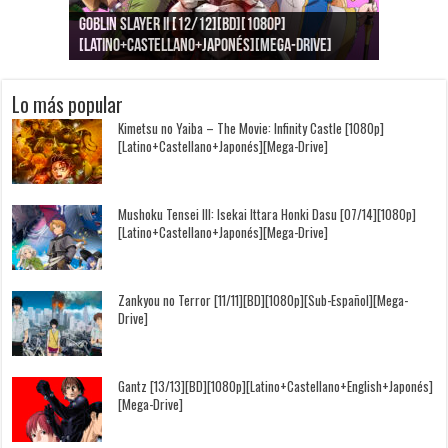
Goblin Slayer II [12/12][BD][1080p]
Jujutsu Kaisen: Kaigyoku/Gyokusetsu [1080p]
Kimi to, Nami ni Noretara [BD][1080p]
Nukitashi the Animation [11/11+OVAS][BD]
Kimi wa Houkago Insomnia [13/13][BD][1080p]
Getsuyoubi no Tawawa [12/12+Especiales][BD]
[Latino+Castellano+Japonés][Mega-Drive]
[Latino+Japonés][Mega-Drive]
[Latino+Castellano+Japonés][Mega-Drive]
[1080p][Sub-Español][Mega-Drive]
[Castellano+English+Japonés][Mega-Drive]
[1080p][Sub-Español][Mega-Drive]
Lo más popular
Kimetsu no Yaiba – The Movie: Infinity Castle [1080p]
[Latino+Castellano+Japonés][Mega-Drive]
Mushoku Tensei III: Isekai Ittara Honki Dasu [07/14][1080p]
[Latino+Castellano+Japonés][Mega-Drive]
Zankyou no Terror [11/11][BD][1080p][Sub-Español][Mega-
Drive]
Gantz [13/13][BD][1080p][Latino+Castellano+English+Japonés]
[Mega-Drive]