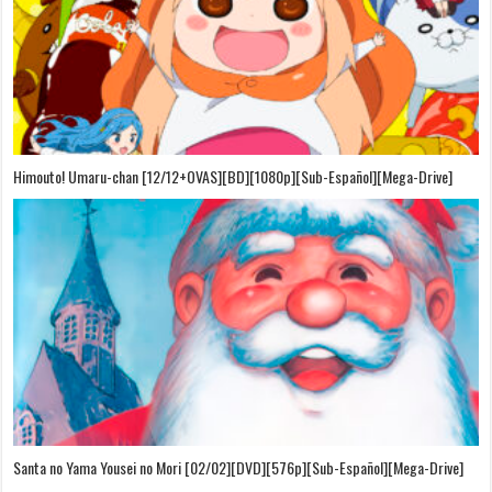
Himouto! Umaru-chan [12/12+OVAS][BD][1080p][Sub-Español][Mega-Drive]
Santa no Yama Yousei no Mori [02/02][DVD][576p][Sub-Español][Mega-Drive]