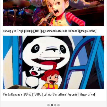
Puedo Escuchar el Mar [Película][BDrip][1080p][Dual Audio]
[Castellano+Japonés][Sub-Español][MEGA]
El Cuento de la Princesa Kaguya [BDrip][1080p][Latino+Castellano+Japonés]
[Mega-Drive]