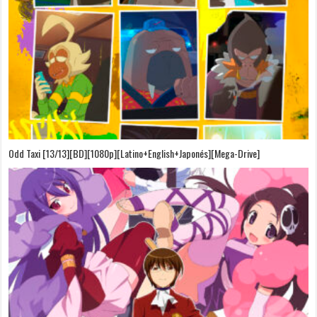
Odd Taxi [13/13][BD][1080p][Latino+English+Japonés][Mega-Drive]