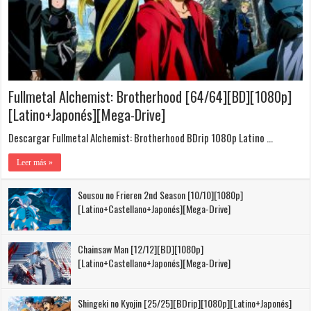
Fullmetal Alchemist: Brotherhood [64/64][BD][1080p]
[Latino+Japonés][Mega-Drive]
Descargar Fullmetal Alchemist: Brotherhood BDrip 1080p Latino …
Leer más »
Sousou no Frieren 2nd Season [10/10][1080p]
[Latino+Castellano+Japonés][Mega-Drive]
Chainsaw Man [12/12][BD][1080p]
[Latino+Castellano+Japonés][Mega-Drive]
Shingeki no Kyojin [25/25][BDrip][1080p][Latino+Japonés]