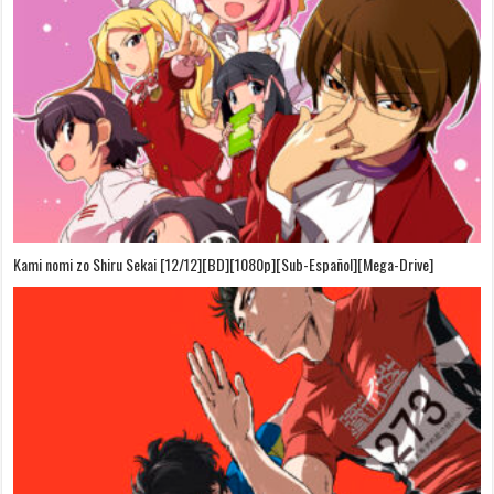
Kami nomi zo Shiru Sekai [12/12][BD][1080p][Sub-Español][Mega-Drive]