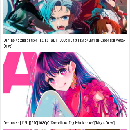
Oshi no Ko 2nd Season [13/13][BD][1080p][Castellano+English+Japonés][Mega-
Drive]
Oshi no Ko [11/11][BD][1080p][Castellano+English+Japonés][Mega-Drive]