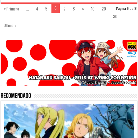
6
« Primero
...
4
5
7
8
»
10
20
Página 6 de 91
30
...
Último »
Recomendado