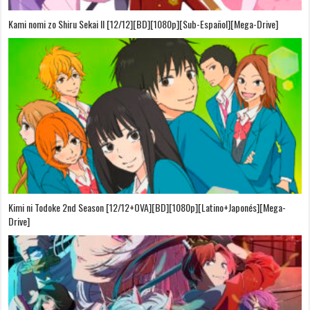
Kami nomi zo Shiru Sekai II [12/12][BD][1080p][Sub-Español][Mega-Drive]
Kimi ni Todoke 2nd Season [12/12+OVA][BD][1080p][Latino+Japonés][Mega-
Drive]