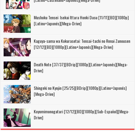
Mushoku Tensei: Isekai Ittara Honki Dasu [11/11][BD][1080p]
[Latino+Japonés][Mega-Drive]
Kaguya-sama wa Kokurasetai: Tensai-tachi no Renai Zunousen
[12/12][BD][1080p][Latino+Japonés][Mega-Drive]
Death Note [37/37][BDrip][1080p][Latino+Japonés][Mega-
Drive]
Shingeki no Kyojin [25/25][BDrip][1080p][Latino+Japonés]
[Mega-Drive]
Koyomimonogatari [12/12][BD][1080p][Sub-Español][Mega-
Drive]