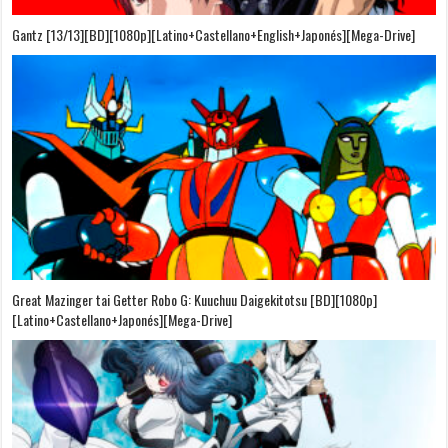
Gantz [13/13][BD][1080p][Latino+Castellano+English+Japonés][Mega-Drive]
Great Mazinger tai Getter Robo G: Kuuchuu Daigekitotsu [BD][1080p]
[Latino+Castellano+Japonés][Mega-Drive]