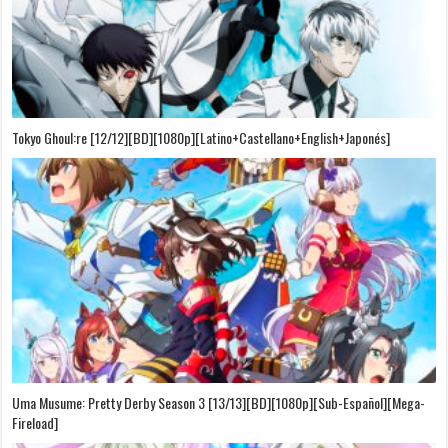
Tokyo Ghoul:re [12/12][BD][1080p][Latino+Castellano+English+Japonés]
Uma Musume: Pretty Derby Season 3 [13/13][BD][1080p][Sub-Español][Mega-
Fireload]