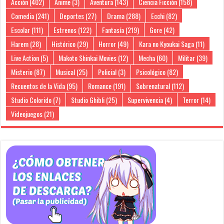
Acción
(402)
Anime
(3)
Aventura
(143)
Ciencia Ficción
(158)
Comedia
(241)
Deportes
(27)
Drama
(288)
Ecchi
(82)
Escolar
(111)
Estrenos
(122)
Fantasía
(219)
Gore
(42)
Harem
(28)
Histórico
(29)
Horror
(49)
Kara no Kyoukai Saga
(11)
Live Action
(5)
Makoto Shinkai Movies
(12)
Mecha
(60)
Militar
(39)
Misterio
(87)
Musical
(25)
Policial
(3)
Psicológico
(82)
Recuentos de la Vida
(95)
Romance
(191)
Sobrenatural
(112)
Studio Colorido
(7)
Studio Ghibli
(25)
Supervivencia
(4)
Terror
(14)
Videojuegos
(21)