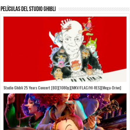
Películas del Studio Ghibli
On Your Mark [OVA][BDrip][1080p][Sub-Español][Sub-English][MEGA]