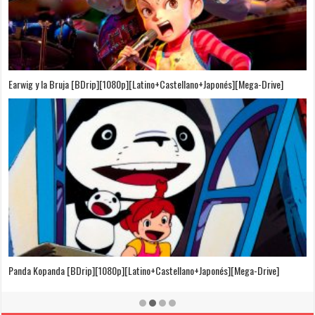
Puedo Escuchar el Mar [Película][BDrip][1080p][Dual Audio]
[Castellano+Japonés][Sub-Español][MEGA]
El Cuento de la Princesa Kaguya [BDrip][1080p][Latino+Castellano+Japonés]
[Mega-Drive]