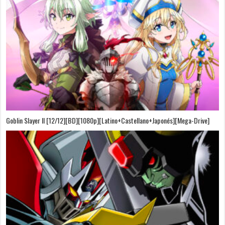
Goblin Slayer II [12/12][BD][1080p][Latino+Castellano+Japonés][Mega-Drive]