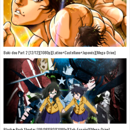
Baki-dou Part 2 [12/12][1080p][Latino+Castellano+Japonés][Mega-Drive]
Black★Rock Shooter [08/08][BD][1080p][Sub-Español][Mega-Drive]