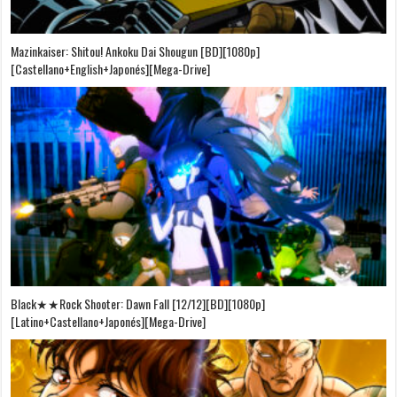
Mazinkaiser: Shitou! Ankoku Dai Shougun [BD][1080p]
[Castellano+English+Japonés][Mega-Drive]
Black★★Rock Shooter: Dawn Fall [12/12][BD][1080p]
[Latino+Castellano+Japonés][Mega-Drive]