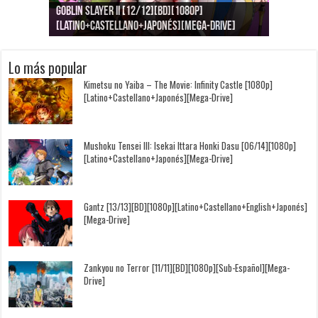
Goblin Slayer II [12/12][BD][1080p]
Jujutsu Kaisen: Kaigyoku/Gyokusetsu [1080p]
Kimi to, Nami ni Noretara [BD][1080p]
Nukitashi the Animation [11/11+OVAS][BD]
Kimi wa Houkago Insomnia [13/13][BD][1080p]
Getsuyoubi no Tawawa [12/12+Especiales][BD]
[Latino+Castellano+Japonés][Mega-Drive]
[Latino+Japonés][Mega-Drive]
[Latino+Castellano+Japonés][Mega-Drive]
[1080p][Sub-Español][Mega-Drive]
[Castellano+English+Japonés][Mega-Drive]
[1080p][Sub-Español][Mega-Drive]
Lo más popular
Kimetsu no Yaiba – The Movie: Infinity Castle [1080p]
[Latino+Castellano+Japonés][Mega-Drive]
Mushoku Tensei III: Isekai Ittara Honki Dasu [06/14][1080p]
[Latino+Castellano+Japonés][Mega-Drive]
Gantz [13/13][BD][1080p][Latino+Castellano+English+Japonés]
[Mega-Drive]
Zankyou no Terror [11/11][BD][1080p][Sub-Español][Mega-
Drive]