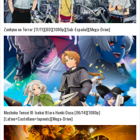
Zankyou no Terror [11/11][BD][1080p][Sub-Español][Mega-Drive]
Mushoku Tensei III: Isekai Ittara Honki Dasu [06/14][1080p]
[Latino+Castellano+Japonés][Mega-Drive]