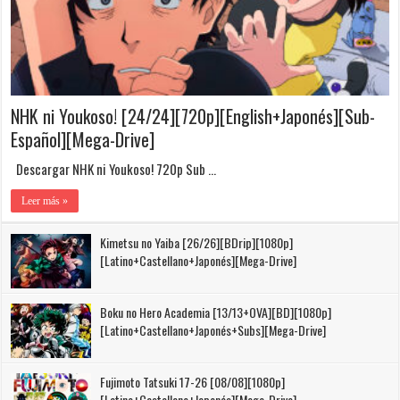
NHK ni Youkoso! [24/24][720p][English+Japonés][Sub-
Español][Mega-Drive]
Descargar NHK ni Youkoso! 720p Sub …
Leer más »
Kimetsu no Yaiba [26/26][BDrip][1080p]
[Latino+Castellano+Japonés][Mega-Drive]
Boku no Hero Academia [13/13+OVA][BD][1080p]
[Latino+Castellano+Japonés+Subs][Mega-Drive]
Fujimoto Tatsuki 17-26 [08/08][1080p]
[Latino+Castellano+Japonés][Mega-Drive]