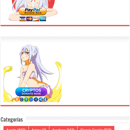
Categorías
Acción
(402)
Anime
(3)
Aventura
(143)
Ciencia Ficción
(158)