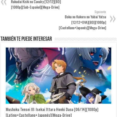
Rakudai Kishi no Cavalry [12/12][BD]
[1080p][Sub-Español][Mega-Drive]
Siguiente
Boku no Kokoro no Yabai Yatsu
[12/12+OVA][BD][1080p]
[Castellano+Japonés][Mega-Drive]
También te puede interesar
Mushoku Tensei III: Isekai Ittara Honki Dasu [06/14][1080p]
[Latino+Castellano+Japonés][Mega-Drive]