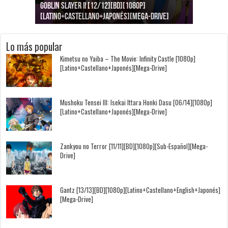
Goblin Slayer II [12/12][BD][1080p]
Jujutsu Kaisen: Kaigyoku/Gyokusetsu [1080p]
Kimi to, Nami ni Noretara [BD][1080p]
Nukitashi the Animation [11/11+OVAS][BD]
Kimi wa Houkago Insomnia [13/13][BD][1080p]
Getsuyoubi no Tawawa [12/12+Especiales][BD]
[Latino+Castellano+Japonés][Mega-Drive]
[Latino+Japonés][Mega-Drive]
[Latino+Castellano+Japonés][Mega-Drive]
[1080p][Sub-Español][Mega-Drive]
[Castellano+English+Japonés][Mega-Drive]
[1080p][Sub-Español][Mega-Drive]
Lo más popular
Kimetsu no Yaiba – The Movie: Infinity Castle [1080p]
[Latino+Castellano+Japonés][Mega-Drive]
Mushoku Tensei III: Isekai Ittara Honki Dasu [06/14][1080p]
[Latino+Castellano+Japonés][Mega-Drive]
Zankyou no Terror [11/11][BD][1080p][Sub-Español][Mega-
Drive]
Gantz [13/13][BD][1080p][Latino+Castellano+English+Japonés]
[Mega-Drive]