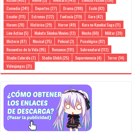
Comedia
(241)
Deportes
(27)
Drama
(288)
Ecchi
(82)
Escolar
(111)
Estrenos
(122)
Fantasía
(219)
Gore
(42)
Harem
(28)
Histórico
(29)
Horror
(49)
Kara no Kyoukai Saga
(11)
Live Action
(5)
Makoto Shinkai Movies
(12)
Mecha
(60)
Militar
(39)
Misterio
(87)
Musical
(25)
Policial
(3)
Psicológico
(82)
Recuentos de la Vida
(95)
Romance
(191)
Sobrenatural
(112)
Studio Colorido
(7)
Studio Ghibli
(25)
Supervivencia
(4)
Terror
(14)
Videojuegos
(21)