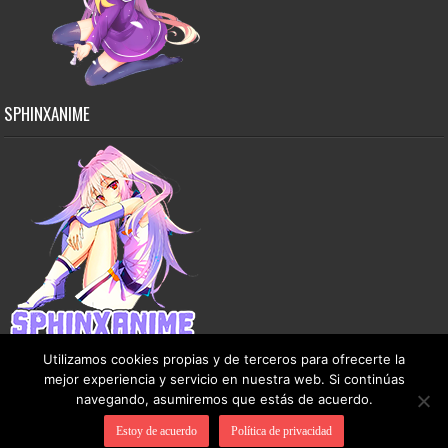
SPHINXANIME
Utilizamos cookies propias y de terceros para ofrecerte la
mejor experiencia y servicio en nuestra web. Si continúas
navegando, asumiremos que estás de acuerdo.
Copyright © 2015-2026 SphinxAnime - Este sitio no almacena ningún archivo en sus
Estoy de acuerdo
Política de privacidad
servidores, solo comparte contenido de dominio público de manera gratuita.